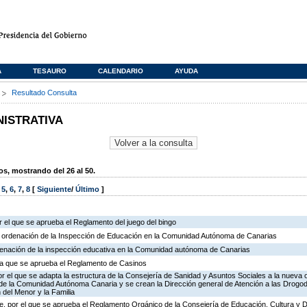
A
TESAURO
CALENDARIO
AYUDA
s
Resultado Consulta
NISTRATIVA
, mostrando del 26 al 50.
,
5
,
6
,
7
,
8
[
Siguiente
/
Último
]
 el que se aprueba el Reglamento del juego del bingo
e ordenación de la Inspección de Educación en la Comunidad Autónoma de Canarias
rdenación de la inspección educativa en la Comunidad autónoma de Canarias
r la que se aprueba el Reglamento de Casinos
r el que se adapta la estructura de la Consejería de Sanidad y Asuntos Sociales a la nueva 
n de la Comunidad Autónoma Canaria y se crean la Dirección general de Atención a las Drogo
 del Menor y la Familia
, por el que se aprueba el Reglamento Orgánico de la Consejería de Educación, Cultura y 