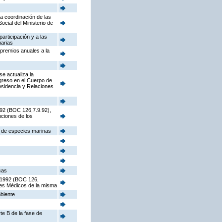
la coordinación de las
cial del Ministerio de
participación y a las
narias
 premios anuales a la
e actualiza la
ngreso en el Cuerpo de
sidencia y Relaciones
992 (BOC 126,7.9.92),
nciones de los
s de especies marinas
cas
e 1992 (BOC 126,
ores Médicos de la misma
mbiente
te B de la fase de