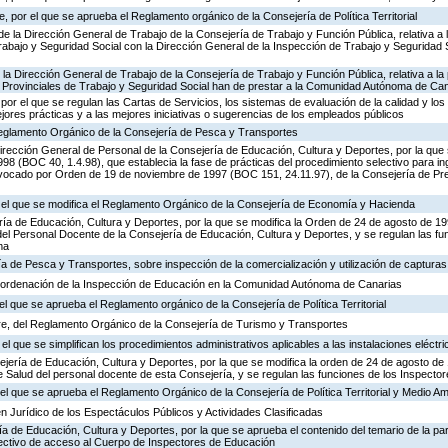
 por el que se aprueba el Reglamento orgánico de la Consejería de Política Territorial
de la Dirección General de Trabajo de la Consejería de Trabajo y Función Pública, relativa a 
abajo y Seguridad Social con la Dirección General de la Inspección de Trabajo y Seguridad So
 la Dirección General de Trabajo de la Consejería de Trabajo y Función Pública, relativa a la 
 Provinciales de Trabajo y Seguridad Social han de prestar a la Comunidad Autónoma de Ca
por el que se regulan las Cartas de Servicios, los sistemas de evaluación de la calidad y los
ejores prácticas y a las mejores iniciativas o sugerencias de los empleados públicos
 Reglamento Orgánico de la Consejería de Pesca y Transportes
irección General de Personal de la Consejería de Educación, Cultura y Deportes, por la que s
8 (BOC 40, 1.4.98), que establecia la fase de prácticas del procedimiento selectivo para i
vocado por Orden de 19 de noviembre de 1997 (BOC 151, 24.11.97), de la Consejería de Pre
r el que se modifica el Reglamento Orgánico de la Consejería de Economía y Hacienda
ría de Educación, Cultura y Deportes, por la que se modifica la Orden de 24 de agosto de 1
el Personal Docente de la Consejería de Educación, Cultura y Deportes, y se regulan las fu
ma
ía de Pesca y Transportes, sobre inspección de la comercialización y utilización de captura
 ordenación de la Inspección de Educación en la Comunidad Autónoma de Canarias
el que se aprueba el Reglamento orgánico de la Consejería de Política Territorial
e, del Reglamento Orgánico de la Consejería de Turismo y Transportes
el que se simplifican los procedimientos administrativos aplicables a las instalaciones eléctri
ejería de Educación, Cultura y Deportes, por la que se modifica la orden de 24 de agosto d
e Salud del personal docente de esta Consejería, y se regulan las funciones de los Inspect
l que se aprueba el Reglamento Orgánico de la Consejería de Política Territorial y Medio A
n Jurídico de los Espectáculos Públicos y Actividades Clasificadas
ía de Educación, Cultura y Deportes, por la que se aprueba el contenido del temario de la par
lectivo de acceso al Cuerpo de Inspectores de Educación