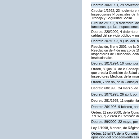
Decreto 306/1991, 29 noviembre,
Circular 1/1992, 23 noviembre, 
Inspecciones Provinciales de Tr
Trabajo y Seguridad Social
Circular 2/1992, 9 diciembre, de
funciones que las Inspecciones
Decreto 220/2000, 4 diciembre, 
calidad del servicio público y m
Decreto 207/1993, 9 julio, del
Resolución, 8 ene 2001, de la D
Resolución de 4 de marzo de 199
Inspectores de Educación, con
Institucionales
Decreto 101/1994, 10 junio, po
Orden, 30 jun 94, de la Conseje
que crea la Comisión de Salud d
Inspectores Médicos de la mis
Orden, 7 feb 95, de la Consejer
Decreto 60/1995, 24 marzo, de
Decreto 107/1995, 26 abril, por 
Decreto 281/1995, 11 septiembr
Decreto 26/1996, 9 febrero, por 
Orden, 11 sep 2000, de la Cons
7.9.92), que crea la Comisión d
Decreto 89/2000, 22 mayo, por e
Ley 1/1998, 8 enero, de Régime
Orden, 16 jul 97, de la Consejer
oposicion del procedimiento se