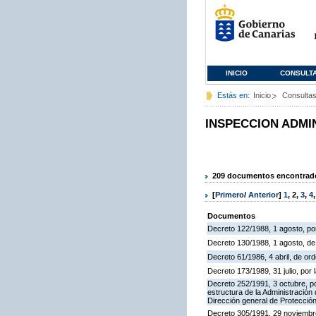
INICIO
CONSULT
Estás en:
Inicio
Consulta
INSPECCION ADMI
209 documentos encontrados
[
Primero
/
Anterior
]
1
,
2
,
3
,
4
Documentos
Decreto 122/1988, 1 agosto, por
Decreto 130/1988, 1 agosto, d
Decreto 61/1986, 4 abril, de o
Decreto 173/1989, 31 julio, po
Decreto 252/1991, 3 octubre, po
estructura de la Administració
Dirección general de Protección
Decreto 305/1991, 29 noviembre