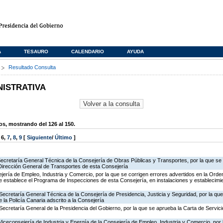
A
TESAURO
CALENDARIO
AYUDA
s
Resultado Consulta
NISTRATIVA
, mostrando del 126 al 150.
,
6
,
7
,
8
,
9
[
Siguiente
/
Último
]
Secretaría General Técnica de la Consejería de Obras Públicas y Transportes, por la que se 
 Dirección General de Transportes de esta Consejería
jería de Empleo, Industria y Comercio, por la que se corrigen errores advertidos en la Ord
 establece el Programa de Inspecciones de esta Consejería, en instalaciones y establecimie
Secretaría General Técnica de la Consejería de Presidencia, Justicia y Seguridad, por la qu
 la Policía Canaria adscrito a la Consejería
Secretaría General de la Presidencia del Gobierno, por la que se aprueba la Carta de Servici
Viceconsejería de Industria y Energía de la Consejería de Empleo, Industria y Comercio, por l