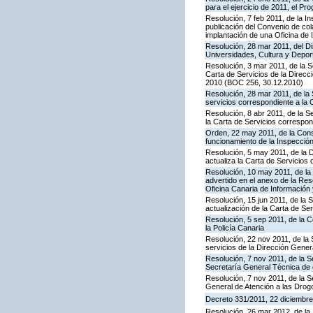
para el ejercicio de 2011, el P
Resolución, 7 feb 2011, de la I
publicación del Convenio de col
implantación de una Oficina de
Resolución, 28 mar 2011, del Di
Universidades, Cultura y Deport
Resolución, 3 mar 2011, de la S
Carta de Servicios de la Direc
2010 (BOC 256, 30.12.2010)
Resolución, 28 mar 2011, de la 
servicios correspondiente a la 
Resolución, 8 abr 2011, de la S
la Carta de Servicios correspon
Orden, 22 may 2011, de la Conse
funcionamiento de la Inspecci
Resolución, 5 may 2011, de la D
actualiza la Carta de Servicios d
Resolución, 10 may 2011, de la 
advertido en el anexo de la Res
Oficina Canaria de Información
Resolución, 15 jun 2011, de la 
actualización de la Carta de Se
Resolución, 5 sep 2011, de la 
la Policía Canaria
Resolución, 22 nov 2011, de la 
servicios de la Dirección Genera
Resolución, 7 nov 2011, de la S
Secretaría General Técnica de 
Resolución, 7 nov 2011, de la S
General de Atención a las Dro
Decreto 331/2011, 22 diciembre,
Resolución, 26 mar 2012, de la 