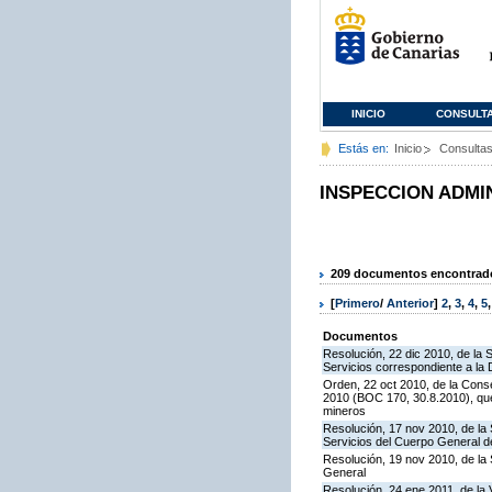
INICIO
CONSULT
Estás en:
Inicio
Consulta
INSPECCION ADMI
209 documentos encontrados
[
Primero
/
Anterior
]
2
,
3
,
4
,
5
Documentos
Resolución, 22 dic 2010, de la 
Servicios correspondiente a la
Orden, 22 oct 2010, de la Conse
2010 (BOC 170, 30.8.2010), que
mineros
Resolución, 17 nov 2010, de la 
Servicios del Cuerpo General de
Resolución, 19 nov 2010, de la 
General
Resolución, 24 ene 2011, de la 