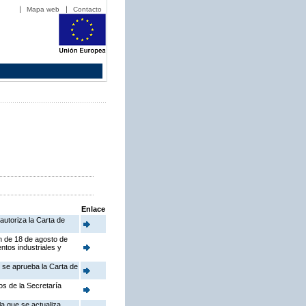
Mapa web
Contacto
Enlace
autoriza la Carta de
en de 18 de agosto de
ntos industriales y
e se aprueba la Carta de
os de la Secretaría
a que se actualiza,