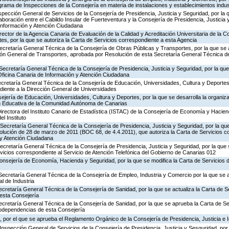
rograma de Inspecciones de la Consejería en materia de instalaciones y establecimientos indus
nspección General de Servicios de la Consejería de Presidencia, Justicia y Seguridad, por la 
aboración entre el Cabildo Insular de Fuerteventura y la Consejería de Presidencia, Justicia 
 Información y Atención Ciudadana
rector de la Agencia Canaria de Evaluación de la Calidad y Acreditación Universitaria de la 
es, por la que se autoriza la Carta de Servicios correspondiente a esta Agencia
ecretaría General Técnica de la Consejería de Obras Públicas y Transportes, por la que se 
ción General de Transportes, aprobada por Resolución de esta Secretaría General Técnica d
Secretaría General Técnica de la Consejería de Presidencia, Justicia y Seguridad, por la que 
Oficina Canaria de Información y Atención Ciudadana
ecretaría General Técnica de la Consejería de Educación, Universidades, Cultura y Deportes,
diente a la Dirección General de Universidades
jería de Educación, Universidades, Cultura y Deportes, por la que se desarrolla la organiza
ón Educativa de la Comunidad Autónoma de Canarias
irectora del Instituto Canario de Estadística (ISTAC) de la Consejería de Economía y Hacien
el Instituto
Secretaría General Técnica de la Consejería de Presidencia, Justicia y Seguridad, por la que
olución de 28 de marzo de 2011 (BOC 68, de 4.4.2011), que autoriza la Carta de Servicios c
 y Atención Ciudadana
Secretaría General Técnica de la Consejería de Presidencia, Justicia y Seguridad, por la que
rvicios correspondiente al Servicio de Atención Telefónica del Gobierno de Canarias 012
Consejería de Economía, Hacienda y Seguridad, por la que se modifica la Carta de Servicios
Secretaría General Técnica de la Consejería de Empleo, Industria y Comercio por la que se a
l de Industria
ecretaría General Técnica de la Consejería de Sanidad, por la que se actualiza la Carta de Se
esta Consejería
ecretaría General Técnica de la Consejería de Sanidad, por la que se aprueba la Carta de Se
godependencias de esta Consejería
 por el que se aprueba el Reglamento Orgánico de la Consejería de Presidencia, Justicia e 
Inspección General de Servicios de la Consejería de Presidencia, Justicia y Sesguridad, por 