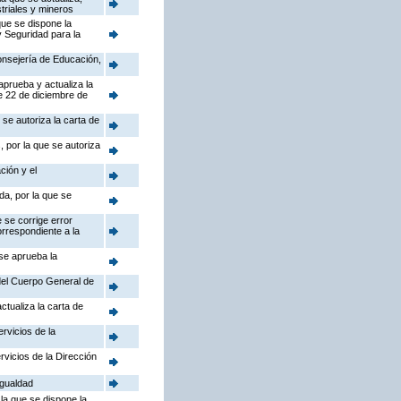
triales y mineros
que se dispone la
y Seguridad para la
Consejería de Educación,
aprueba y actualiza la
e 22 de diciembre de
se autoriza la carta de
 por la que se autoriza
ción y el
da, por la que se
 se corrige error
orrespondiente a la
 se aprueba la
 del Cuerpo General de
ctualiza la carta de
rvicios de la
rvicios de la Dirección
Igualdad
la que se dispone la