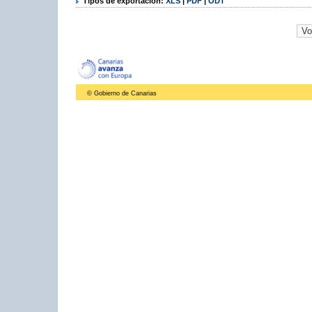
Tipos de exportación:
XLS
|
PDF
|
ODT
© Gobierno de Canarias