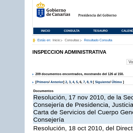
INICIO
CONSULTA
TESAURO
CALEN
Estás en:
Inicio
Consultas
Resultado Consulta
INSPECCION ADMINISTRATIVA
209 documentos encontrados, mostrando del 126 al 150.
[
Primero
/
Anterior
]
2
,
3
,
4
,
5
,
6
,
7
,
8
,
9
[
Siguiente
/
Último
]
Documentos
Resolución, 17 nov 2010, de la Sec
Consejería de Presidencia, Justici
Carta de Servicios del Cuerpo Gener
Consejería
Resolución, 18 oct 2010, del Direc