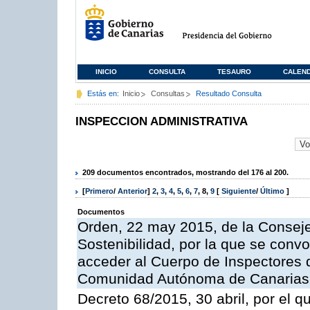
INICIO
CONSULTA
TESAURO
CALEN
Estás en:
Inicio
Consultas
Resultado Consulta
INSPECCION ADMINISTRATIVA
209 documentos encontrados, mostrando del 176 al 200.
[
Primero
/
Anterior
]
2
,
3
,
4
,
5
,
6
,
7
,
8
,
9
[
Siguiente
/
Último
]
Documentos
Orden, 22 may 2015, de la Conseje
Sostenibilidad, por la que se conv
acceder al Cuerpo de Inspectores 
Comunidad Autónoma de Canarias
Decreto 68/2015, 30 abril, por el q