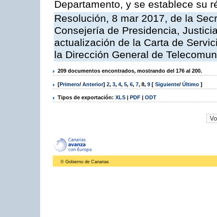
Departamento, y se establece su 
Resolución, 8 mar 2017, de la Secr
Consejería de Presidencia, Justicia
actualización de la Carta de Servi
la Dirección General de Telecomu
209 documentos encontrados, mostrando del 176 al 200.
[
Primero
/
Anterior
]
2
,
3
,
4
,
5
,
6
,
7
,
8
,
9
[
Siguiente
/
Último
]
Tipos de exportación:
XLS
|
PDF
|
ODT
© Gobierno de Canarias