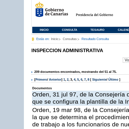
INICIO
CONSULTA
TESAURO
CALEN
Estás en:
Inicio
Consultas
Resultado Consulta
INSPECCION ADMINISTRATIVA
209 documentos encontrados, mostrando del 51 al 75.
[
Primero
/
Anterior
]
1
,
2
,
3
,
4
,
5
,
6
,
7
,
8
[
Siguiente
/
Último
]
Documentos
Orden, 31 jul 97, de la Consejería 
que se configura la plantilla de la
Orden, 19 mar 98, de la Consejería
la que se determina el procedimient
de trabajo a los funcionarios de n