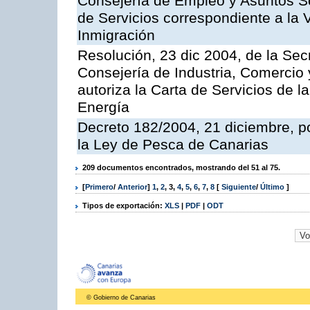
Consejería de Empleo y Asuntos Soc
de Servicios correspondiente a la 
Inmigración
Resolución, 23 dic 2004, de la Sec
Consejería de Industria, Comercio
autoriza la Carta de Servicios de l
Energía
Decreto 182/2004, 21 diciembre, p
la Ley de Pesca de Canarias
209 documentos encontrados, mostrando del 51 al 75.
[
Primero
/
Anterior
]
1
,
2
,
3
,
4
,
5
,
6
,
7
,
8
[
Siguiente
/
Último
]
Tipos de exportación:
XLS
|
PDF
|
ODT
© Gobierno de Canarias