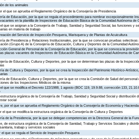
ión de los animales
or el que se aprueba el Reglamento Orgánico de la Consejería de Presidencia
ería de Educación, por la que se regula el procedimiento para nombrar excepcionalmente In
s vacantes en la plantilla de Inspectores de Educación Básica de la Comunidad Autónoma de 
 el que se asignan a la Consejería de Trabajo, Sanidad y Seguridad Social, las funciones y s
rias en materia de trabajo
creación del Servicio de Inspección Pesquera, Marisquera y de Plantas de Acuicultura
ría de Presidencia y Relaciones Institucionales, por la que se convocan pruebas selectivas 
ación (Grupo A) de la Consejería de Educación, Cultura y Deportes de la Comunidad Autón
ección General de Personal de la Consejería de Educación, por la que se convoca la provisió
de las plazas vacantes de Inspectores de Educación Básica en la Comunidad Autónoma de Can
jería de Educación, Cultura y Deportes, por la que se determinan las plazas de la Inspecci
ias
ría de Cultura y Deportes, por la que se crea la Inspección del Patrimonio Histórico-Artístic
arias
ría de Educación, Cultura y Deportes, por la que se crea la Comisión de Salud del personal 
nciones de los Inspectores Médicos de la misma
 el que se modifica el Decreto 122/1988, 1 agosto (BOC 119, 19.9.88, corrección 133, 21.10.
o
 estructura orgánica de la Consejería de Trabajo, Sanidad y Seguridad Social y distribución
estar social
re, por el que se aprueba el Reglamento Orgánico de la Consejería de Economía y Hacienda
or el que se modifica la estructura orgánica de la Consejería de Cultura y Deportes
ría de la Presidencia, por la que se delegan competencias en la Directora General de la Fun
, de estructura orgánica de la Consejería de Sanidad, Trabajo y Servicios Sociales y distr
sanitaria, trabajo y servicios sociales
 el que se regula el Servicio de Inspección Pesquera