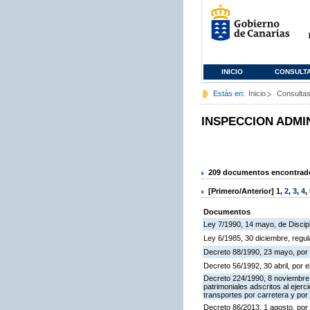
INICIO
CONSULT
Estás en:
Inicio
Consulta
INSPECCION ADMI
209 documentos encontrados
[Primero/Anterior]
1
,
2
,
3
,
4
,
Documentos
Ley 7/1990, 14 mayo, de Discipli
Ley 6/1985, 30 diciembre, regu
Decreto 88/1990, 23 mayo, por 
Decreto 56/1992, 30 abril, por
Decreto 224/1990, 8 noviembre,
patrimoniales adscritos al ejerc
transportes por carretera y por
Decreto 86/2013, 1 agosto, por 