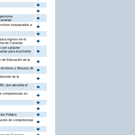
spectores
Canarias
ervicios traspasados a
para ingreso en el
oma de Canarias
n con carácter
arias para el próximo
ón de Educación de la
o, Archivos y Museos de
docente de la
88), que aprueba el
 de competencias en
ción Pública
ibución de competencias