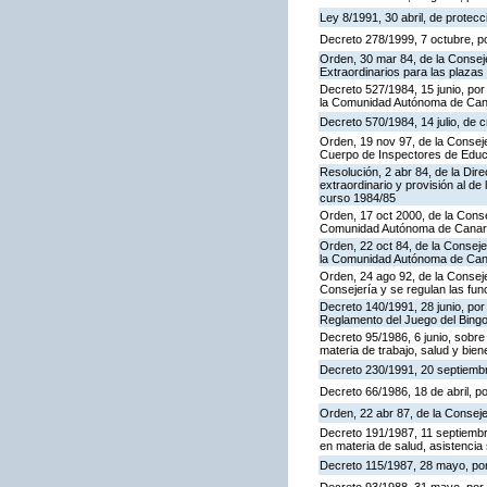
Ley 8/1991, 30 abril, de protecc
Decreto 278/1999, 7 octubre, p
Orden, 30 mar 84, de la Consej
Extraordinarios para las plaza
Decreto 527/1984, 15 junio, por
la Comunidad Autónoma de Cana
Decreto 570/1984, 14 julio, de 
Orden, 19 nov 97, de la Conseje
Cuerpo de Inspectores de Educ
Resolución, 2 abr 84, de la Dir
extraordinario y provisión al 
curso 1984/85
Orden, 17 oct 2000, de la Conse
Comunidad Autónoma de Canar
Orden, 22 oct 84, de la Conseje
la Comunidad Autónoma de Can
Orden, 24 ago 92, de la Conseje
Consejería y se regulan las fu
Decreto 140/1991, 28 junio, por
Reglamento del Juego del Bing
Decreto 95/1986, 6 junio, sobre
materia de trabajo, salud y bien
Decreto 230/1991, 20 septiemb
Decreto 66/1986, 18 de abril, p
Orden, 22 abr 87, de la Conseje
Decreto 191/1987, 11 septiembre
en materia de salud, asistencia 
Decreto 115/1987, 28 mayo, por