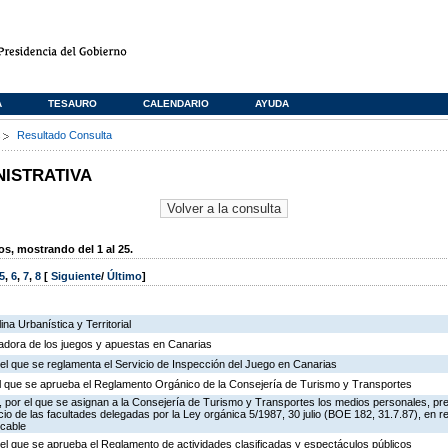
A
TESAURO
CALENDARIO
AYUDA
s
Resultado Consulta
NISTRATIVA
, mostrando del 1 al 25.
5
,
6
,
7
,
8
[
Siguiente
/
Último
]
na Urbanística y Territorial
ladora de los juegos y apuestas en Canarias
el que se reglamenta el Servicio de Inspección del Juego en Canarias
 el que se aprueba el Reglamento Orgánico de la Consejería de Turismo y Transportes
 por el que se asignan a la Consejería de Turismo y Transportes los medios personales, pr
icio de las facultades delegadas por la Ley orgánica 5/1987, 30 julio (BOE 182, 31.7.87), en r
 cable
el que se aprueba el Reglamento de actividades clasificadas y espectáculos públicos