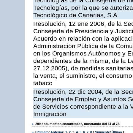
Tecnologías de la Consejería de I
Tecnologías, por la que se autoriza 
Tecnológico de Canarias, S.A.
Resolución, 12 ene 2006, de la Sec
Consejería de Presidencia y Justici
Acuerdo en relación con la aplicaci
Administración Pública de la Com
en los Organismos Autónomos y En
dependientes de la misma, de la L
27.12.2005), de medidas sanitarias
la venta, el suministro, el consumo
tabaco
Resolución, 22 dic 2004, de la Sec
Consejería de Empleo y Asuntos Soc
de Servicios correspondiente a la 
Inmigración
209 documentos encontrados, mostrando del 51 al 75.
[
Primero
/
Anterior
]
1
,
2
,
3
,
4
,
5
,
6
,
7
,
8
[
Siguiente
/
Último
]