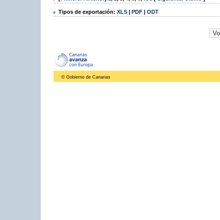
Tipos de exportación:
XLS
|
PDF
|
ODT
© Gobierno de Canarias