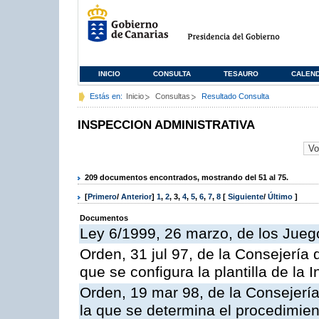
INICIO
CONSULTA
TESAURO
CALEN
Estás en:
Inicio
Consultas
Resultado Consulta
INSPECCION ADMINISTRATIVA
209 documentos encontrados, mostrando del 51 al 75.
[
Primero
/
Anterior
]
1
,
2
,
3
,
4
,
5
,
6
,
7
,
8
[
Siguiente
/
Último
]
Documentos
Ley 6/1999, 26 marzo, de los Jueg
Orden, 31 jul 97, de la Consejería 
que se configura la plantilla de la
Orden, 19 mar 98, de la Consejería
la que se determina el procedimient