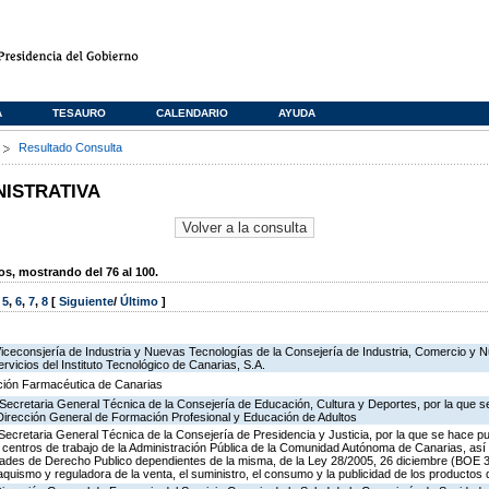
A
TESAURO
CALENDARIO
AYUDA
s
Resultado Consulta
NISTRATIVA
, mostrando del 76 al 100.
,
5
,
6
,
7
,
8
[
Siguiente
/
Último
]
Viceconsjería de Industria y Nuevas Tecnologías de la Consejería de Industria, Comercio y 
ervicios del Instituto Tecnológico de Canarias, S.A.
ación Farmacéutica de Canarias
Secretaria General Técnica de la Consejería de Educación, Cultura y Deportes, por la que se
 Dirección General de Formación Profesional y Educación de Adultos
Secretaria General Técnica de la Consejería de Presidencia y Justicia, por la que se hace pu
os centros de trabajo de la Administración Pública de la Comunidad Autónoma de Canarias, as
des de Derecho Publico dependientes de la misma, de la Ley 28/2005, 26 diciembre (BOE 3
aquismo y reguladora de la venta, el suministro, el consumo y la publicidad de los productos 