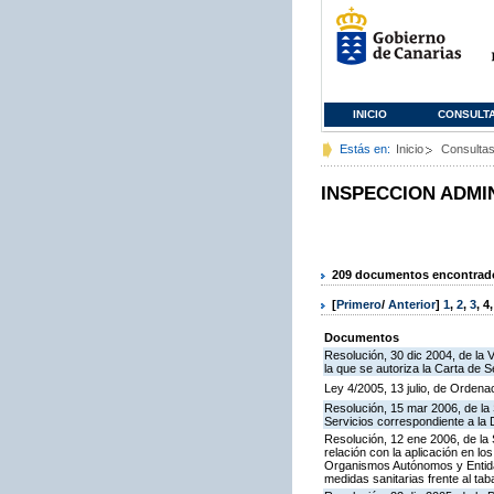
INICIO
CONSULT
Estás en:
Inicio
Consulta
INSPECCION ADMI
209 documentos encontrados
[
Primero
/
Anterior
]
1
,
2
,
3
,
4
Documentos
Resolución, 30 dic 2004, de la 
la que se autoriza la Carta de S
Ley 4/2005, 13 julio, de Orden
Resolución, 15 mar 2006, de la 
Servicios correspondiente a la
Resolución, 12 ene 2006, de la 
relación con la aplicación en l
Organismos Autónomos y Entida
medidas sanitarias frente al tab