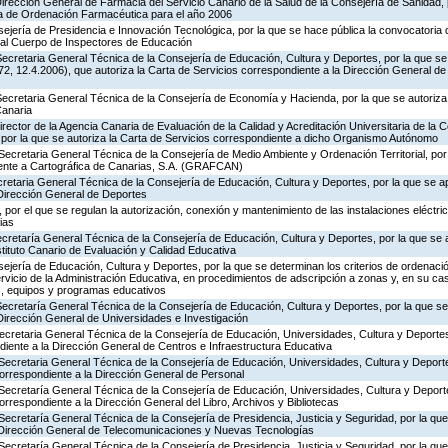
Dirección General de Farmacia del Servicio Canario de la Salud de la Consejería de Sanidad,
ia de Ordenación Farmacéutica para el año 2006
ejería de Presidencia e Innovación Tecnológica, por la que se hace pública la convocatoria
 al Cuerpo de Inspectores de Educación
ecretaria General Técnica de la Consejería de Educación, Cultura y Deportes, por la que se
, 12.4.2006), que autoriza la Carta de Servicios correspondiente a la Dirección General de
ecretaria General Técnica de la Consejería de Economía y Hacienda, por la que se autoriza 
Canaria
rector de la Agencia Canaria de Evaluación de la Calidad y Acreditación Universitaria de la 
 por la que se autoriza la Carta de Servicios correspondiente a dicho Organismo Autónomo
Secretaria General Técnica de la Consejería de Medio Ambiente y Ordenación Territorial, por 
iente a Cartográfica de Canarias, S.A. (GRAFCAN)
ecretaria General Técnica de la Consejería de Educación, Cultura y Deportes, por la que se a
 Dirección General de Deportes
por el que se regulan la autorización, conexión y mantenimiento de las instalaciones eléctric
ias
ecretaría General Técnica de la Consejería de Educación, Cultura y Deportes, por la que se 
stituto Canario de Evaluación y Calidad Educativa
jería de Educación, Cultura y Deportes, por la que se determinan los criterios de ordenació
rvicio de la Administración Educativa, en procedimientos de adscripción a zonas y, en su ca
s, equipos y programas educativos
Secretaría General Técnica de la Consejería de Educación, Cultura y Deportes, por la que se
Dirección General de Universidades e Investigación
Secretaria General Técnica de la Consejería de Educación, Universidades, Cultura y Deporte
diente a la Dirección General de Centros e Infraestructura Educativa
Secretaria General Técnica de la Consejería de Educación, Universidades, Cultura y Deporte
correspondiente a la Dirección General de Personal
 Secretaría General Técnica de la Consejería de Educación, Universidades, Cultura y Deporte
orrespondiente a la Dirección General del Libro, Archivos y Bibliotecas
Secretaría General Técnica de la Consejería de Presidencia, Justicia y Seguridad, por la qu
a Dirección General de Telecomunicaciones y Nuevas Tecnologías
Secretaría General Técnica de la Consejería de Presidencia, Justicia y Seguridad, por la qu