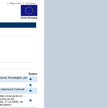
Mapa web
Contacto
Enlace
Nuevas Tecnologías, por
 autoriza la Carta de
blico el Acuerdo en
í como en los
09, 27.12.2005), de
del tabaco