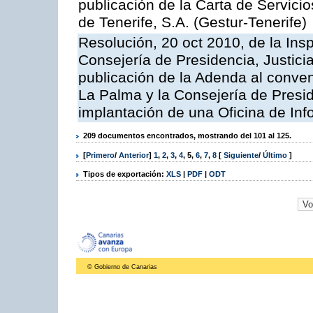
publicación de la Carta de Servici
de Tenerife, S.A. (Gestur-Tenerife)
Resolución, 20 oct 2010, de la Ins
Consejería de Presidencia, Justici
publicación de la Adenda al conveni
La Palma y la Consejería de Presid
implantación de una Oficina de In
209 documentos encontrados, mostrando del 101 al 125.
[
Primero
/
Anterior
]
1
,
2
,
3
,
4
,
5
,
6
,
7
,
8
[
Siguiente
/
Último
]
Tipos de exportación:
XLS
|
PDF
|
ODT
© Gobierno de Canarias