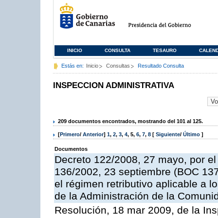
INICIO
CONSULTA
TESAURO
CALEN
Estás en:
Inicio
Consultas
Resultado Consulta
INSPECCION ADMINISTRATIVA
209 documentos encontrados, mostrando del 101 al 125.
[
Primero
/
Anterior
]
1
,
2
,
3
,
4
,
5
,
6
,
7
,
8
[
Siguiente
/
Último
]
Documentos
Decreto 122/2008, 27 mayo, por el
136/2002, 23 septiembre (BOC 137,
el régimen retributivo aplicable a 
de la Administración de la Comun
Resolución, 18 mar 2009, de la Ins