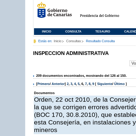
INICIO
CONSULTA
TESAURO
CALEN
Estás en:
Inicio
Consultas
Resultado Consulta
INSPECCION ADMINISTRATIVA
209 documentos encontrados, mostrando del 126 al 150.
[
Primero
/
Anterior
]
2
,
3
,
4
,
5
,
6
,
7
,
8
,
9
[
Siguiente
/
Último
]
Documentos
Orden, 22 oct 2010, de la Consejer
la que se corrigen errores adverti
(BOC 170, 30.8.2010), que estable
esta Consejería, en instalaciones y
mineros