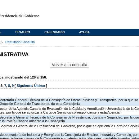
A
TESAURO
CALENDARIO
AYUDA
s
Resultado Consulta
NISTRATIVA
, mostrando del 126 al 150.
,
6
,
7
,
8
,
9
[
Siguiente
/
Último
]
Secretaría General Técnica de la Consejería de Obras Públicas y Transportes, por la que se 
 Dirección General de Transportes de esta Consejería
rector de la Agencia Canaria de Evaluación de la Calidad y Acreditación Universitaria de la C
es, por la que se autoriza la Carta de Servicios correspondiente a esta Agencia
Secretaría General Técnica de la Consejería de Presidencia, Justicia y Seguridad, por la qu
 la Policía Canaria adscrito a la Consejería
Secretaría General de la Presidencia del Gobierno, por la que se aprueba la Carta de Servici
Viceconsejería de Industria y Energía de la Consejería de Empleo, Industria y Comercio, por l
rograma de Inspecciones de la Consejería en materia de instalaciones y establecimientos indus