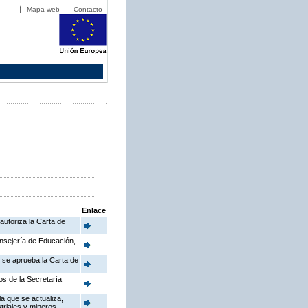
Mapa web
Contacto
Enlace
autoriza la Carta de
onsejería de Educación,
e se aprueba la Carta de
os de la Secretaría
a que se actualiza,
triales y mineros