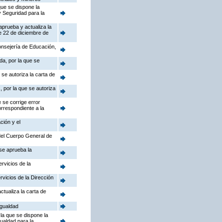
que se dispone la
y Seguridad para la
aprueba y actualiza la
e 22 de diciembre de
Consejería de Educación,
da, por la que se
se autoriza la carta de
 por la que se autoriza
 se corrige error
orrespondiente a la
ción y el
 del Cuerpo General de
 se aprueba la
rvicios de la
rvicios de la Dirección
ctualiza la carta de
Igualdad
la que se dispone la
gualdad para la