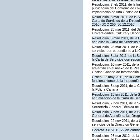
Resolución, 7 feb 2011, de la I
publicación del Convenio de col
implantación de una Oficina de
Resolución, 3 mar 2011, de la S
Carta de Servicios de la Direc
2010 (BOC 256, 30.12.2010)
Resolución, 28 mar 2011, del Di
Universidades, Cultura y Deport
Resolución, 5 may 2011, de la D
actualiza la Carta de Servicios d
Resolución, 28 mar 2011, de la 
servicios correspondiente a la 
Resolución, 8 abr 2011, de la S
la Carta de Servicios correspon
Resolución, 10 may 2011, de la 
advertido en el anexo de la Res
Oficina Canaria de Información
Orden, 22 may 2011, de la Conse
funcionamiento de la Inspecci
Resolución, 5 sep 2011, de la 
la Policía Canaria
Resolución, 15 jun 2011, de la 
actualización de la Carta de Se
Resolución, 7 nov 2011, de la S
Secretaría General Técnica de 
Resolución, 7 nov 2011, de la S
General de Atención a las Dro
Resolución, 22 nov 2011, de la 
servicios de la Dirección Genera
Decreto 331/2011, 22 diciembre,
Resolución, 26 mar 2012, de la 
publicación del Convenio de col