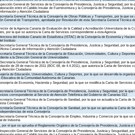
nspección General de Servicios de la Consejería de Presidencia, Justicia y Seguridad, por la 
aboración entre el Cabildo Insular de Fuerteventura y la Consejería de Presidencia, Justicia 
 Información y Atención Ciudadana
ecretaría General Técnica de la Consejería de Obras Públicas y Transportes, por la que se 
ción General de Transportes, aprobada por Resolución de esta Secretaría General Técnica d
rector de la Agencia Canaria de Evaluación de la Calidad y Acreditación Universitaria de la 
es, por la que se autoriza la Carta de Servicios correspondiente a esta Agencia
irectora del Instituto Canario de Estadística (ISTAC) de la Consejería de Economía y Hacien
el Instituto
Secretaría General Técnica de la Consejería de Presidencia, Justicia y Seguridad, por la que 
Oficina Canaria de Información y Atención Ciudadana
ecretaría General Técnica de la Consejería de Educación, Universidades, Cultura y Deportes,
diente a la Dirección General de Universidades
Secretaría General Técnica de la Consejería de Presidencia, Justicia y Seguridad, por la que
olución de 28 de marzo de 2011 (BOC 68, de 4.4.2011), que autoriza la Carta de Servicios c
 y Atención Ciudadana
jería de Educación, Universidades, Cultura y Deportes, por la que se desarrolla la organiza
ón Educativa de la Comunidad Autónoma de Canarias
Consejería de Economía, Hacienda y Seguridad, por la que se modifica la Carta de Servicios
Secretaría General Técnica de la Consejería de Presidencia, Justicia y Seguridad, por la que
rvicios correspondiente al Servicio de Atención Telefónica del Gobierno de Canarias 012
ecretaría General Técnica de la Consejería de Sanidad, por la que se actualiza la Carta de Se
esta Consejería
ecretaría General Técnica de la Consejería de Sanidad, por la que se aprueba la Carta de Se
godependencias de esta Consejería
Secretaría General Técnica de la Consejería de Empleo, Industria y Comercio por la que se a
l de Industria
 por el que se aprueba el Reglamento Orgánico de la Consejería de Presidencia, Justicia e 
Inspección General de Servicios de la Consejería de Presidencia, Justicia y Sesguridad, por 
aboración entre el Cabildo Insular de La Gomera y la Consejería de Presidencia, Justicia e I