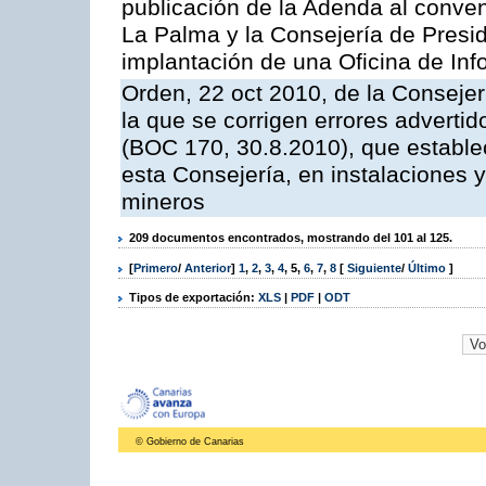
publicación de la Adenda al conveni
La Palma y la Consejería de Presid
implantación de una Oficina de In
Orden, 22 oct 2010, de la Consejer
la que se corrigen errores adverti
(BOC 170, 30.8.2010), que estable
esta Consejería, en instalaciones y
mineros
209 documentos encontrados, mostrando del 101 al 125.
[
Primero
/
Anterior
]
1
,
2
,
3
,
4
,
5
,
6
,
7
,
8
[
Siguiente
/
Último
]
Tipos de exportación:
XLS
|
PDF
|
ODT
© Gobierno de Canarias