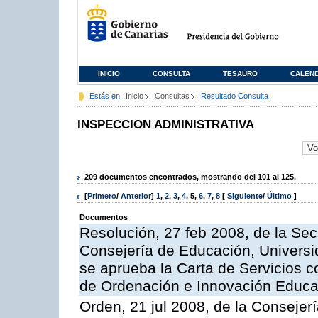
INICIO
CONSULTA
TESAURO
CALEN
Estás en:
Inicio
Consultas
Resultado Consulta
INSPECCION ADMINISTRATIVA
209 documentos encontrados, mostrando del 101 al 125.
[
Primero
/
Anterior
]
1
,
2
,
3
,
4
,
5
,
6
,
7
,
8
[
Siguiente
/
Último
]
Documentos
Resolución, 27 feb 2008, de la Sec
Consejería de Educación, Universid
se aprueba la Carta de Servicios c
de Ordenación e Innovación Educa
Orden, 21 jul 2008, de la Consejerí