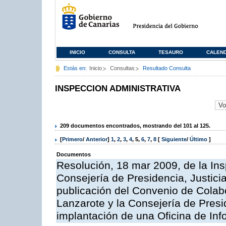
INICIO
CONSULTA
TESAURO
CALEN
Estás en:
Inicio
Consultas
Resultado Consulta
INSPECCION ADMINISTRATIVA
209 documentos encontrados, mostrando del 101 al 125.
[
Primero
/
Anterior
]
1
,
2
,
3
,
4
,
5
,
6
,
7
,
8
[
Siguiente
/
Último
]
Documentos
Resolución, 18 mar 2009, de la Ins
Consejería de Presidencia, Justici
publicación del Convenio de Colabo
Lanzarote y la Consejería de Presi
implantación de una Oficina de In