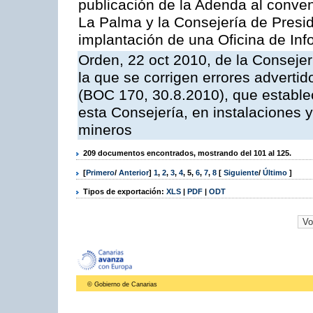
publicación de la Adenda al conveni
La Palma y la Consejería de Presid
implantación de una Oficina de In
Orden, 22 oct 2010, de la Consejer
la que se corrigen errores adverti
(BOC 170, 30.8.2010), que estable
esta Consejería, en instalaciones y
mineros
209 documentos encontrados, mostrando del 101 al 125.
[
Primero
/
Anterior
]
1
,
2
,
3
,
4
,
5
,
6
,
7
,
8
[
Siguiente
/
Último
]
Tipos de exportación:
XLS
|
PDF
|
ODT
© Gobierno de Canarias