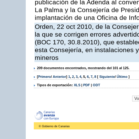
publicación de la Adenda al conveni
La Palma y la Consejería de Presid
implantación de una Oficina de In
Orden, 22 oct 2010, de la Consejer
la que se corrigen errores adverti
(BOC 170, 30.8.2010), que estable
esta Consejería, en instalaciones y
mineros
209 documentos encontrados, mostrando del 101 al 125.
[
Primero
/
Anterior
]
1
,
2
,
3
,
4
,
5
,
6
,
7
,
8
[
Siguiente
/
Último
]
Tipos de exportación:
XLS
|
PDF
|
ODT
© Gobierno de Canarias