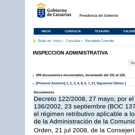
INICIO
CONSULTA
TESAURO
CALEN
Estás en:
Inicio
Consultas
Resultado Consulta
INSPECCION ADMINISTRATIVA
209 documentos encontrados, mostrando del 101 al 125.
[
Primero
/
Anterior
]
1
,
2
,
3
,
4
,
5
,
6
,
7
,
8
[
Siguiente
/
Último
]
Documentos
Decreto 122/2008, 27 mayo, por el
136/2002, 23 septiembre (BOC 137,
el régimen retributivo aplicable a 
de la Administración de la Comun
Orden, 21 jul 2008, de la Consejerí