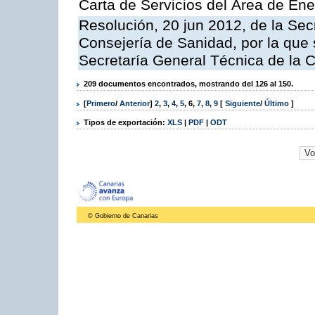
Carta de Servicios del Área de Ene
Resolución, 20 jun 2012, de la Sec
Consejería de Sanidad, por la que s
Secretaría General Técnica de la 
209 documentos encontrados, mostrando del 126 al 150.
[
Primero
/
Anterior
]
2
,
3
,
4
,
5
,
6
,
7
,
8
,
9
[
Siguiente
/
Último
]
Tipos de exportación:
XLS
|
PDF
|
ODT
© Gobierno de Canarias