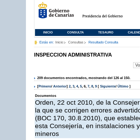
INICIO
CONSULTA
TESAURO
CALEN
Estás en:
Inicio
Consultas
Resultado Consulta
INSPECCION ADMINISTRATIVA
209 documentos encontrados, mostrando del 126 al 150.
[
Primero
/
Anterior
]
2
,
3
,
4
,
5
,
6
,
7
,
8
,
9
[
Siguiente
/
Último
]
Documentos
Orden, 22 oct 2010, de la Consejer
la que se corrigen errores adverti
(BOC 170, 30.8.2010), que estable
esta Consejería, en instalaciones y
mineros