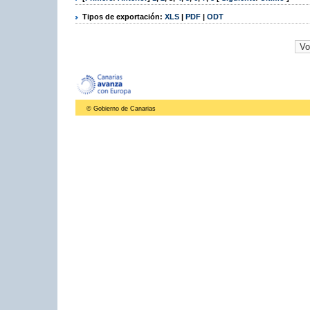
Tipos de exportación:
XLS
|
PDF
|
ODT
© Gobierno de Canarias