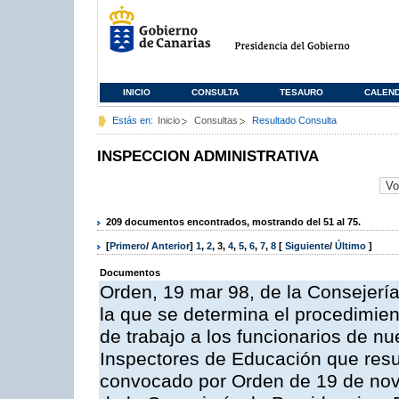
INICIO
CONSULTA
TESAURO
CALEN
Estás en:
Inicio
Consultas
Resultado Consulta
INSPECCION ADMINISTRATIVA
209 documentos encontrados, mostrando del 51 al 75.
[
Primero
/
Anterior
]
1
,
2
,
3
,
4
,
5
,
6
,
7
,
8
[
Siguiente
/
Último
]
Documentos
Orden, 19 mar 98, de la Consejería
la que se determina el procedimient
de trabajo a los funcionarios de n
Inspectores de Educación que resu
convocado por Orden de 19 de nov