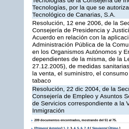
Tecnologías de la Consejería de I
Tecnologías, por la que se autoriza 
Tecnológico de Canarias, S.A.
Resolución, 12 ene 2006, de la Sec
Consejería de Presidencia y Justici
Acuerdo en relación con la aplicaci
Administración Pública de la Com
en los Organismos Autónomos y En
dependientes de la misma, de la L
27.12.2005), de medidas sanitarias
la venta, el suministro, el consumo
tabaco
Resolución, 22 dic 2004, de la Sec
Consejería de Empleo y Asuntos Soc
de Servicios correspondiente a la 
Inmigración
209 documentos encontrados, mostrando del 51 al 75.
[
Primero
/
Anterior
]
1
,
2
,
3
,
4
,
5
,
6
,
7
,
8
[
Siguiente
/
Último
]