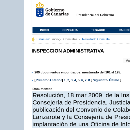
INICIO
CONSULTA
TESAURO
CALEN
Estás en:
Inicio
Consultas
Resultado Consulta
INSPECCION ADMINISTRATIVA
209 documentos encontrados, mostrando del 101 al 125.
[
Primero
/
Anterior
]
1
,
2
,
3
,
4
,
5
,
6
,
7
,
8
[
Siguiente
/
Último
]
Documentos
Resolución, 18 mar 2009, de la Ins
Consejería de Presidencia, Justici
publicación del Convenio de Colabo
Lanzarote y la Consejería de Presi
implantación de una Oficina de In