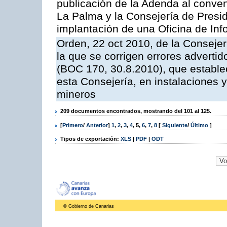
publicación de la Adenda al conveni
La Palma y la Consejería de Presid
implantación de una Oficina de In
Orden, 22 oct 2010, de la Consejer
la que se corrigen errores adverti
(BOC 170, 30.8.2010), que estable
esta Consejería, en instalaciones y
mineros
209 documentos encontrados, mostrando del 101 al 125.
[
Primero
/
Anterior
]
1
,
2
,
3
,
4
,
5
,
6
,
7
,
8
[
Siguiente
/
Último
]
Tipos de exportación:
XLS
|
PDF
|
ODT
© Gobierno de Canarias