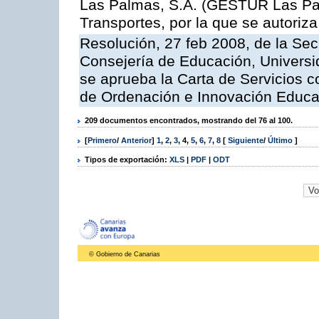
Las Palmas, S.A. (GESTUR Las Pal
Transportes, por la que se autoriza
Resolución, 27 feb 2008, de la Sec
Consejería de Educación, Universid
se aprueba la Carta de Servicios c
de Ordenación e Innovación Educa
209 documentos encontrados, mostrando del 76 al 100.
[
Primero
/
Anterior
]
1
,
2
,
3
,
4
,
5
,
6
,
7
,
8
[
Siguiente
/
Último
]
Tipos de exportación:
XLS
|
PDF
|
ODT
© Gobierno de Canarias