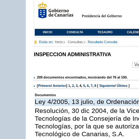
INICIO
CONSULTA
TESAURO
CALEN
Estás en:
Inicio
Consultas
Resultado Consulta
INSPECCION ADMINISTRATIVA
209 documentos encontrados, mostrando del 76 al 100.
[
Primero
/
Anterior
]
1
,
2
,
3
,
4
,
5
,
6
,
7
,
8
[
Siguiente
/
Último
]
Documentos
Ley 4/2005, 13 julio, de Ordenaci
Resolución, 30 dic 2004, de la Vic
Tecnologías de la Consejería de I
Tecnologías, por la que se autoriza 
Tecnológico de Canarias, S.A.