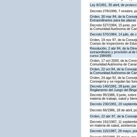
Ley 8/1991, 30 abril, de protecc
Decreto 278/1999, 7 octubre, p
Orden, 30 mar 84, de la Consej
Extraordinarios para las plaza
Decreto 527/1984, 15 junio, por
la Comunidad Autónoma de Cana
Decreto 570/1984, 14 julio, de 
Orden, 19 nov 97, de la Conseje
Cuerpo de Inspectores de Educ
Resolución, 2 abr 84, de la Dir
extraordinario y provisión al 
curso 1984/85
Orden, 17 oct 2000, de la Conse
Comunidad Autónoma de Canar
Orden, 22 oct 84, de la Conseje
la Comunidad Autónoma de Can
Orden, 24 ago 92, de la Conseje
Consejería y se regulan las fu
Decreto 140/1991, 28 junio, por
Reglamento del Juego del Bing
Decreto 95/1986, 6 junio, sobre
materia de trabajo, salud y bien
Decreto 230/1991, 20 septiemb
Decreto 66/1986, 18 de abril, p
Orden, 22 abr 87, de la Conseje
Decreto 191/1987, 11 septiembre
en materia de salud, asistencia 
Decreto 115/1987, 28 mayo, por