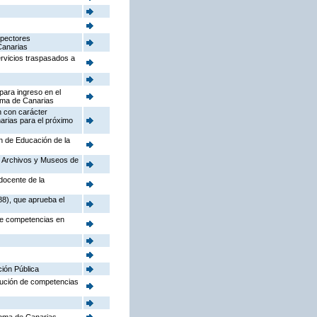
spectores
Canarias
ervicios traspasados a
para ingreso en el
oma de Canarias
n con carácter
arias para el próximo
ón de Educación de la
o, Archivos y Museos de
docente de la
88), que aprueba el
 de competencias en
ción Pública
ibución de competencias