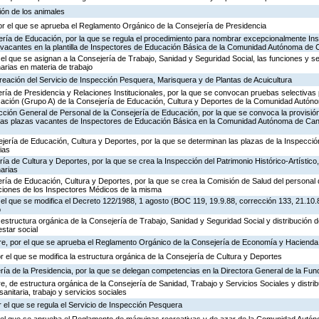
ión de los animales
or el que se aprueba el Reglamento Orgánico de la Consejería de Presidencia
ería de Educación, por la que se regula el procedimiento para nombrar excepcionalmente In
s vacantes en la plantilla de Inspectores de Educación Básica de la Comunidad Autónoma de 
 el que se asignan a la Consejería de Trabajo, Sanidad y Seguridad Social, las funciones y s
rias en materia de trabajo
creación del Servicio de Inspección Pesquera, Marisquera y de Plantas de Acuicultura
ría de Presidencia y Relaciones Institucionales, por la que se convocan pruebas selectivas 
ación (Grupo A) de la Consejería de Educación, Cultura y Deportes de la Comunidad Autón
ección General de Personal de la Consejería de Educación, por la que se convoca la provisió
de las plazas vacantes de Inspectores de Educación Básica en la Comunidad Autónoma de Can
jería de Educación, Cultura y Deportes, por la que se determinan las plazas de la Inspecci
ias
ría de Cultura y Deportes, por la que se crea la Inspección del Patrimonio Histórico-Artístic
arias
ría de Educación, Cultura y Deportes, por la que se crea la Comisión de Salud del personal 
nciones de los Inspectores Médicos de la misma
 el que se modifica el Decreto 122/1988, 1 agosto (BOC 119, 19.9.88, corrección 133, 21.10.
o
 estructura orgánica de la Consejería de Trabajo, Sanidad y Seguridad Social y distribución
estar social
re, por el que se aprueba el Reglamento Orgánico de la Consejería de Economía y Hacienda
or el que se modifica la estructura orgánica de la Consejería de Cultura y Deportes
ría de la Presidencia, por la que se delegan competencias en la Directora General de la Fun
, de estructura orgánica de la Consejería de Sanidad, Trabajo y Servicios Sociales y distr
sanitaria, trabajo y servicios sociales
 el que se regula el Servicio de Inspección Pesquera