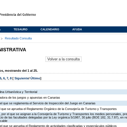
A
TESAURO
CALENDARIO
AYUDA
s
Resultado Consulta
NISTRATIVA
, mostrando del 1 al 25.
5
,
6
,
7
,
8
[
Siguiente
/
Último
]
na Urbanística y Territorial
ladora de los juegos y apuestas en Canarias
el que se reglamenta el Servicio de Inspección del Juego en Canarias
 el que se aprueba el Reglamento Orgánico de la Consejería de Turismo y Transportes
 por el que se asignan a la Consejería de Turismo y Transportes los medios personales, pr
icio de las facultades delegadas por la Ley orgánica 5/1987, 30 julio (BOE 182, 31.7.87), en r
 cable
el que se aprueba el Reglamento de actividades clasificadas y espectáculos públicos