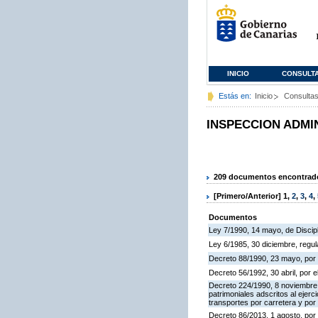
INICIO
CONSULT
Estás en:
Inicio
Consulta
INSPECCION ADMI
209 documentos encontrados
[Primero/Anterior]
1
,
2
,
3
,
4
,
Documentos
Ley 7/1990, 14 mayo, de Discipli
Ley 6/1985, 30 diciembre, regu
Decreto 88/1990, 23 mayo, por 
Decreto 56/1992, 30 abril, por
Decreto 224/1990, 8 noviembre,
patrimoniales adscritos al ejerc
transportes por carretera y por
Decreto 86/2013, 1 agosto, por 