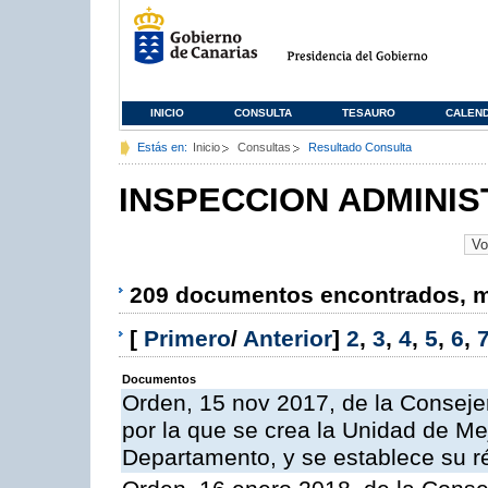
INICIO
CONSULTA
TESAURO
CALEN
Estás en:
Inicio
Consultas
Resultado Consulta
INSPECCION ADMINIS
209 documentos encontrados, mo
[
Primero
/
Anterior
]
2
,
3
,
4
,
5
,
6
,
Documentos
Orden, 15 nov 2017, de la Conseje
por la que se crea la Unidad de Me
Departamento, y se establece su 