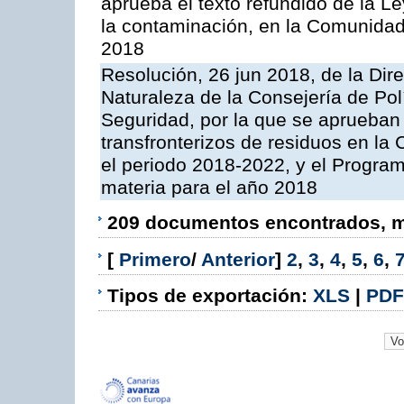
aprueba el texto refundido de la L
la contaminación, en la Comunida
2018
Resolución, 26 jun 2018, de la Dir
Naturaleza de la Consejería de Polít
Seguridad, por la que se aprueban 
transfronterizos de residuos en l
el periodo 2018-2022, y el Progra
materia para el año 2018
209 documentos encontrados, mo
[
Primero
/
Anterior
]
2
,
3
,
4
,
5
,
6
,
Tipos de exportación:
XLS
|
PDF