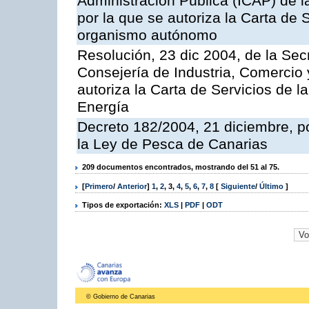
Administración Pública (ICAP) de l
por la que se autoriza la Carta de 
organismo autónomo
Resolución, 23 dic 2004, de la Sec
Consejería de Industria, Comercio
autoriza la Carta de Servicios de l
Energía
Decreto 182/2004, 21 diciembre, p
la Ley de Pesca de Canarias
209 documentos encontrados, mostrando del 51 al 75.
[
Primero
/
Anterior
]
1
,
2
,
3
,
4
,
5
,
6
,
7
,
8
[
Siguiente
/
Último
]
Tipos de exportación:
XLS
|
PDF
|
ODT
© Gobierno de Canarias