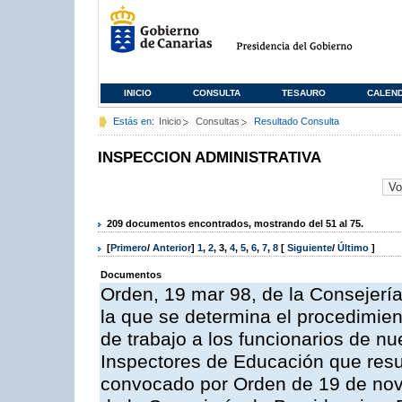
INICIO
CONSULTA
TESAURO
CALEN
Estás en:
Inicio
Consultas
Resultado Consulta
INSPECCION ADMINISTRATIVA
209 documentos encontrados, mostrando del 51 al 75.
[
Primero
/
Anterior
]
1
,
2
,
3
,
4
,
5
,
6
,
7
,
8
[
Siguiente
/
Último
]
Documentos
Orden, 19 mar 98, de la Consejería
la que se determina el procedimient
de trabajo a los funcionarios de n
Inspectores de Educación que resu
convocado por Orden de 19 de nov