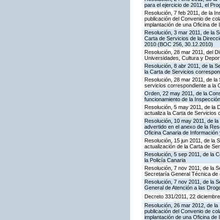
para el ejercicio de 2011, el P
Resolución, 7 feb 2011, de la I
publicación del Convenio de col
implantación de una Oficina de
Resolución, 3 mar 2011, de la S
Carta de Servicios de la Direc
2010 (BOC 256, 30.12.2010)
Resolución, 28 mar 2011, del Di
Universidades, Cultura y Deport
Resolución, 8 abr 2011, de la S
la Carta de Servicios correspon
Resolución, 28 mar 2011, de la 
servicios correspondiente a la 
Orden, 22 may 2011, de la Conse
funcionamiento de la Inspecci
Resolución, 5 may 2011, de la D
actualiza la Carta de Servicios d
Resolución, 10 may 2011, de la 
advertido en el anexo de la Res
Oficina Canaria de Información
Resolución, 15 jun 2011, de la 
actualización de la Carta de Se
Resolución, 5 sep 2011, de la 
la Policía Canaria
Resolución, 7 nov 2011, de la S
Secretaría General Técnica de 
Resolución, 7 nov 2011, de la S
General de Atención a las Dro
Decreto 331/2011, 22 diciembre,
Resolución, 26 mar 2012, de la 
publicación del Convenio de col
implantación de una Oficina de