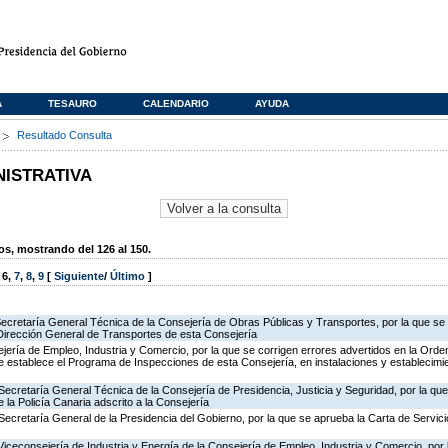
A
TESAURO
CALENDARIO
AYUDA
s
Resultado Consulta
NISTRATIVA
, mostrando del 126 al 150.
,
6
,
7
,
8
,
9
[
Siguiente
/
Último
]
Secretaría General Técnica de la Consejería de Obras Públicas y Transportes, por la que se 
 Dirección General de Transportes de esta Consejería
jería de Empleo, Industria y Comercio, por la que se corrigen errores advertidos en la Ord
 establece el Programa de Inspecciones de esta Consejería, en instalaciones y establecimie
Secretaría General Técnica de la Consejería de Presidencia, Justicia y Seguridad, por la qu
 la Policía Canaria adscrito a la Consejería
Secretaría General de la Presidencia del Gobierno, por la que se aprueba la Carta de Servici
Viceconsejería de Industria y Energía de la Consejería de Empleo, Industria y Comercio, por l