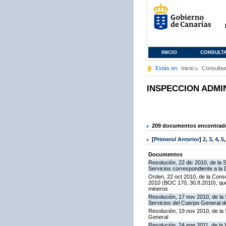
INICIO
CONSULT
Estás en:
Inicio
Consulta
INSPECCION ADMI
209 documentos encontrados
[
Primero
/
Anterior
]
2
,
3
,
4
,
5
Documentos
Resolución, 22 dic 2010, de la 
Servicios correspondiente a la
Orden, 22 oct 2010, de la Conse
2010 (BOC 170, 30.8.2010), que
mineros
Resolución, 17 nov 2010, de la 
Servicios del Cuerpo General de
Resolución, 19 nov 2010, de la 
General
Resolución, 24 ene 2011, de la 