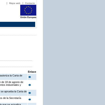
Mapa web
Contacto
Enlace
autoriza la Carta de
en de 18 de agosto de
ntos industriales y
e se aprueba la Carta de
os de la Secretaría
a que se actualiza,