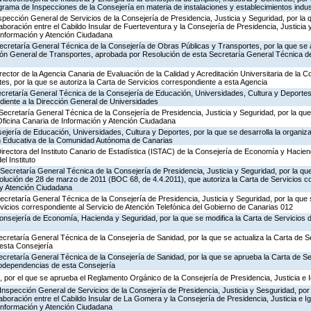
rograma de Inspecciones de la Consejería en materia de instalaciones y establecimientos indus
nspección General de Servicios de la Consejería de Presidencia, Justicia y Seguridad, por la 
aboración entre el Cabildo Insular de Fuerteventura y la Consejería de Presidencia, Justicia 
 Información y Atención Ciudadana
ecretaría General Técnica de la Consejería de Obras Públicas y Transportes, por la que se 
ción General de Transportes, aprobada por Resolución de esta Secretaría General Técnica d
rector de la Agencia Canaria de Evaluación de la Calidad y Acreditación Universitaria de la 
es, por la que se autoriza la Carta de Servicios correspondiente a esta Agencia
ecretaría General Técnica de la Consejería de Educación, Universidades, Cultura y Deportes,
diente a la Dirección General de Universidades
Secretaría General Técnica de la Consejería de Presidencia, Justicia y Seguridad, por la que 
Oficina Canaria de Información y Atención Ciudadana
jería de Educación, Universidades, Cultura y Deportes, por la que se desarrolla la organiza
ón Educativa de la Comunidad Autónoma de Canarias
irectora del Instituto Canario de Estadística (ISTAC) de la Consejería de Economía y Hacien
el Instituto
Secretaría General Técnica de la Consejería de Presidencia, Justicia y Seguridad, por la que
olución de 28 de marzo de 2011 (BOC 68, de 4.4.2011), que autoriza la Carta de Servicios c
 y Atención Ciudadana
Secretaría General Técnica de la Consejería de Presidencia, Justicia y Seguridad, por la que
rvicios correspondiente al Servicio de Atención Telefónica del Gobierno de Canarias 012
Consejería de Economía, Hacienda y Seguridad, por la que se modifica la Carta de Servicios
ecretaría General Técnica de la Consejería de Sanidad, por la que se actualiza la Carta de Se
esta Consejería
ecretaría General Técnica de la Consejería de Sanidad, por la que se aprueba la Carta de Se
godependencias de esta Consejería
 por el que se aprueba el Reglamento Orgánico de la Consejería de Presidencia, Justicia e 
Inspección General de Servicios de la Consejería de Presidencia, Justicia y Sesguridad, por 
aboración entre el Cabildo Insular de La Gomera y la Consejería de Presidencia, Justicia e I
 Información y Atención Ciudadana