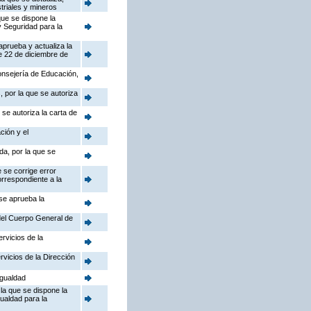
triales y mineros
que se dispone la
y Seguridad para la
aprueba y actualiza la
e 22 de diciembre de
Consejería de Educación,
 por la que se autoriza
se autoriza la carta de
ción y el
da, por la que se
 se corrige error
orrespondiente a la
 se aprueba la
 del Cuerpo General de
rvicios de la
rvicios de la Dirección
Igualdad
la que se dispone la
gualdad para la