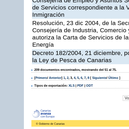
Consejería de Empleo y Asuntos Soc
de Servicios correspondiente a la 
Inmigración
Resolución, 23 dic 2004, de la Sec
Consejería de Industria, Comercio
autoriza la Carta de Servicios de l
Energía
Decreto 182/2004, 21 diciembre, p
la Ley de Pesca de Canarias
209 documentos encontrados, mostrando del 51 al 75.
[
Primero
/
Anterior
]
1
,
2
,
3
,
4
,
5
,
6
,
7
,
8
[
Siguiente
/
Último
]
Tipos de exportación:
XLS
|
PDF
|
ODT
© Gobierno de Canarias