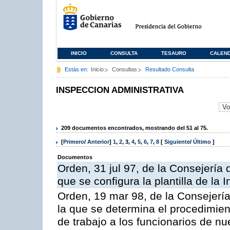
INICIO
CONSULTA
TESAURO
CALEN
Estás en:
Inicio
Consultas
Resultado Consulta
INSPECCION ADMINISTRATIVA
209 documentos encontrados, mostrando del 51 al 75.
[
Primero
/
Anterior
]
1
,
2
,
3
,
4
,
5
,
6
,
7
,
8
[
Siguiente
/
Último
]
Documentos
Orden, 31 jul 97, de la Consejería 
que se configura la plantilla de la
Orden, 19 mar 98, de la Consejería
la que se determina el procedimient
de trabajo a los funcionarios de n