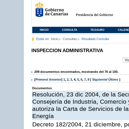
INICIO
CONSULTA
TESAURO
CALEN
Estás en:
Inicio
Consultas
Resultado Consulta
INSPECCION ADMINISTRATIVA
209 documentos encontrados, mostrando del 76 al 100.
[
Primero
/
Anterior
]
1
,
2
,
3
,
4
,
5
,
6
,
7
,
8
[
Siguiente
/
Último
]
Documentos
Resolución, 23 dic 2004, de la Sec
Consejería de Industria, Comercio
autoriza la Carta de Servicios de l
Energía
Decreto 182/2004, 21 diciembre, p