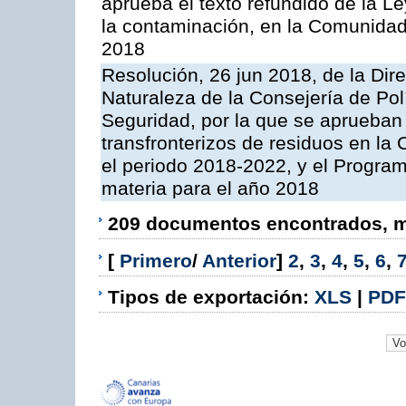
aprueba el texto refundido de la L
la contaminación, en la Comunida
2018
Resolución, 26 jun 2018, de la Dir
Naturaleza de la Consejería de Polít
Seguridad, por la que se aprueban 
transfronterizos de residuos en l
el periodo 2018-2022, y el Progra
materia para el año 2018
209 documentos encontrados, mo
[
Primero
/
Anterior
]
2
,
3
,
4
,
5
,
6
,
Tipos de exportación:
XLS
|
PDF