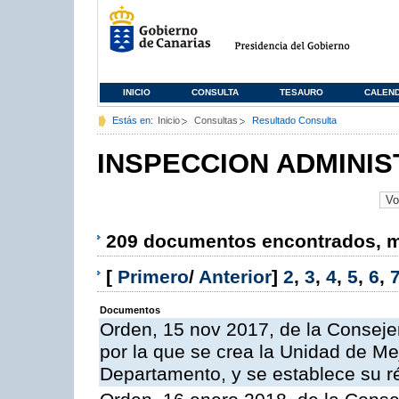
INICIO
CONSULTA
TESAURO
CALEN
Estás en:
Inicio
Consultas
Resultado Consulta
INSPECCION ADMINIS
209 documentos encontrados, mo
[
Primero
/
Anterior
]
2
,
3
,
4
,
5
,
6
,
Documentos
Orden, 15 nov 2017, de la Conseje
por la que se crea la Unidad de Me
Departamento, y se establece su 