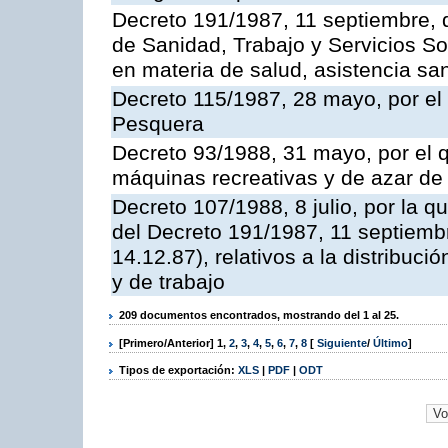
Decreto 191/1987, 11 septiembre, d
de Sanidad, Trabajo y Servicios So
en materia de salud, asistencia sani
Decreto 115/1987, 28 mayo, por el 
Pesquera
Decreto 93/1988, 31 mayo, por el 
máquinas recreativas y de azar d
Decreto 107/1988, 8 julio, por la 
del Decreto 191/1987, 11 septiemb
14.12.87), relativos a la distribuc
y de trabajo
209 documentos encontrados, mostrando del 1 al 25.
[Primero/Anterior]
1
,
2
,
3
,
4
,
5
,
6
,
7
,
8
[
Siguiente
/
Último
]
Tipos de exportación:
XLS
|
PDF
|
ODT