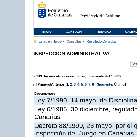
INICIO
CONSULTA
TESAURO
CALEN
Estás en:
Inicio
Consultas
Resultado Consulta
INSPECCION ADMINISTRATIVA
209 documentos encontrados, mostrando del 1 al 25.
[Primero/Anterior]
1
,
2
,
3
,
4
,
5
,
6
,
7
,
8
[
Siguiente
/
Último
]
Documentos
Ley 7/1990, 14 mayo, de Disciplina 
Ley 6/1985, 30 diciembre, regulad
Canarias
Decreto 88/1990, 23 mayo, por el q
Inspección del Juego en Canarias