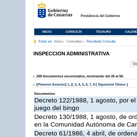
INICIO
CONSULTA
TESAURO
CALEN
Estás en:
Inicio
Consultas
Resultado Consulta
INSPECCION ADMINISTRATIVA
209 documentos encontrados, mostrando del 26 al 50.
[
Primero
/
Anterior
]
1
,
2
,
3
,
4
,
5
,
6
,
7
,
8
[
Siguiente
/
Último
]
Documentos
Decreto 122/1988, 1 agosto, por e
juego del bingo
Decreto 130/1988, 1 agosto, de or
en la Comunidad Autónoma de Can
Decreto 61/1986, 4 abril, de orden