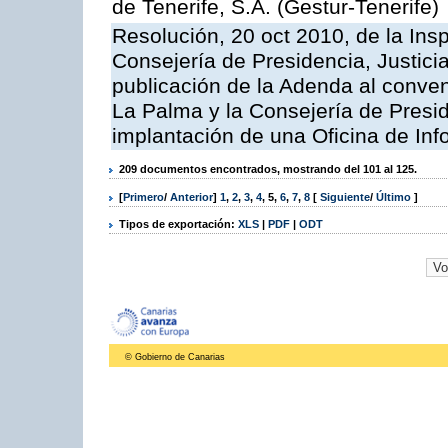
de Tenerife, S.A. (Gestur-Tenerife)
Resolución, 20 oct 2010, de la Ins
Consejería de Presidencia, Justici
publicación de la Adenda al conveni
La Palma y la Consejería de Presid
implantación de una Oficina de In
209 documentos encontrados, mostrando del 101 al 125.
[
Primero
/
Anterior
]
1
,
2
,
3
,
4
,
5
,
6
,
7
,
8
[
Siguiente
/
Último
]
Tipos de exportación:
XLS
|
PDF
|
ODT
© Gobierno de Canarias