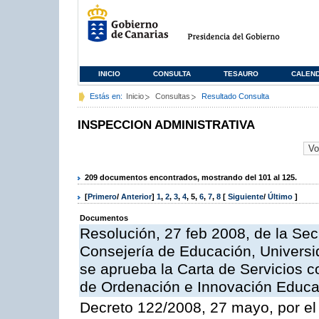
INICIO
CONSULTA
TESAURO
CALEN
Estás en:
Inicio
Consultas
Resultado Consulta
INSPECCION ADMINISTRATIVA
209 documentos encontrados, mostrando del 101 al 125.
[
Primero
/
Anterior
]
1
,
2
,
3
,
4
,
5
,
6
,
7
,
8
[
Siguiente
/
Último
]
Documentos
Resolución, 27 feb 2008, de la Sec
Consejería de Educación, Universid
se aprueba la Carta de Servicios c
de Ordenación e Innovación Educa
Decreto 122/2008, 27 mayo, por el