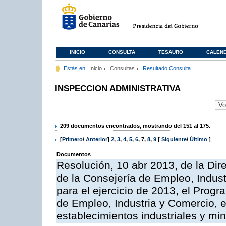
INICIO
CONSULTA
TESAURO
CALEN
Estás en:
Inicio
Consultas
Resultado Consulta
INSPECCION ADMINISTRATIVA
209 documentos encontrados, mostrando del 151 al 175.
[
Primero
/
Anterior
]
2
,
3
,
4
,
5
,
6
,
7
,
8
,
9
[
Siguiente
/
Último
]
Documentos
Resolución, 10 abr 2013, de la Dir
de la Consejería de Empleo, Indust
para el ejercicio de 2013, el Prog
de Empleo, Industria y Comercio, e
establecimientos industriales y mi