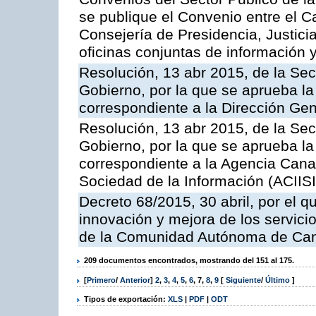
se publique el Convenio entre el C
Consejería de Presidencia, Justicia
oficinas conjuntas de información 
Resolución, 13 abr 2015, de la Sec
Gobierno, por la que se aprueba la 
correspondiente a la Dirección Gene
Resolución, 13 abr 2015, de la Sec
Gobierno, por la que se aprueba la 
correspondiente a la Agencia Canar
Sociedad de la Información (ACIISI
Decreto 68/2015, 30 abril, por el q
innovación y mejora de los servici
de la Comunidad Autónoma de Can
209 documentos encontrados, mostrando del 151 al 175.
[
Primero
/
Anterior
]
2
,
3
,
4
,
5
,
6
,
7
,
8
,
9
[
Siguiente
/
Último
]
Tipos de exportación:
XLS
|
PDF
|
ODT