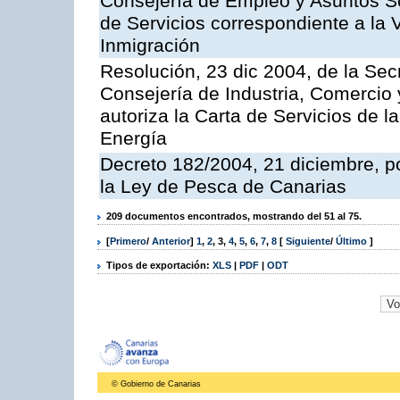
Consejería de Empleo y Asuntos Soc
de Servicios correspondiente a la 
Inmigración
Resolución, 23 dic 2004, de la Sec
Consejería de Industria, Comercio
autoriza la Carta de Servicios de l
Energía
Decreto 182/2004, 21 diciembre, p
la Ley de Pesca de Canarias
209 documentos encontrados, mostrando del 51 al 75.
[
Primero
/
Anterior
]
1
,
2
,
3
,
4
,
5
,
6
,
7
,
8
[
Siguiente
/
Último
]
Tipos de exportación:
XLS
|
PDF
|
ODT
© Gobierno de Canarias