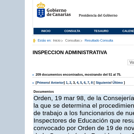
INICIO
CONSULTA
TESAURO
CALEN
Estás en:
Inicio
Consultas
Resultado Consulta
INSPECCION ADMINISTRATIVA
209 documentos encontrados, mostrando del 51 al 75.
[
Primero
/
Anterior
]
1
,
2
,
3
,
4
,
5
,
6
,
7
,
8
[
Siguiente
/
Último
]
Documentos
Orden, 19 mar 98, de la Consejería
la que se determina el procedimient
de trabajo a los funcionarios de n
Inspectores de Educación que resu
convocado por Orden de 19 de nov