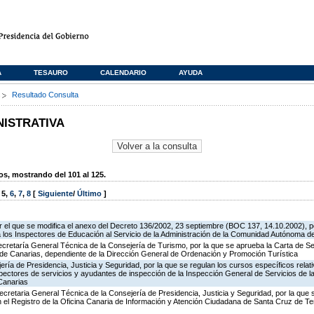
A
TESAURO
CALENDARIO
AYUDA
s
Resultado Consulta
NISTRATIVA
, mostrando del 101 al 125.
,
5
,
6
,
7
,
8
[
Siguiente
/
Último
]
 el que se modifica el anexo del Decreto 136/2002, 23 septiembre (BOC 137, 14.10.2002), p
e a los Inspectores de Educación al Servicio de la Administración de la Comunidad Autónoma 
ecretaría General Técnica de la Consejería de Turismo, por la que se aprueba la Carta de S
o de Canarias, dependiente de la Dirección General de Ordenación y Promoción Turística
jería de Presidencia, Justicia y Seguridad, por la que se regulan los cursos específicos rel
spectores de servicios y ayudantes de inspección de la Inspección General de Servicios de la
Canarias
ecretaria General Técnica de la Consejería de Presidencia, Justicia y Seguridad, por la que
en el Registro de la Oficina Canaria de Información y Atención Ciudadana de Santa Cruz de T