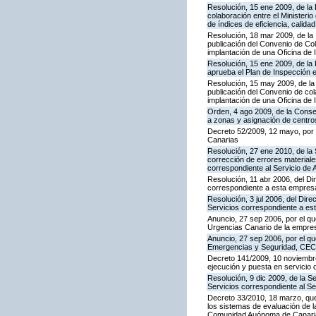
Resolución, 15 ene 2009, de la
colaboración entre el Ministeri
de índices de eficiencia, calid
Resolución, 18 mar 2009, de la 
publicación del Convenio de Col
implantación de una Oficina de
Resolución, 15 ene 2009, de la 
aprueba el Plan de Inspección 
Resolución, 15 may 2009, de la 
publicación del Convenio de col
implantación de una Oficina de
Orden, 4 ago 2009, de la Consej
a zonas y asignación de centr
Decreto 52/2009, 12 mayo, por
Canarias
Resolución, 27 ene 2010, de la 
corrección de errores materiale
correspondiente al Servicio de 
Resolución, 11 abr 2006, del D
correspondiente a esta empres
Resolución, 3 jul 2006, del Dire
Servicios correspondiente a e
Anuncio, 27 sep 2006, por el qu
Urgencias Canario de la empres
Anuncio, 27 sep 2006, por el qu
Emergencias y Seguridad, CE
Decreto 141/2009, 10 noviembre,
ejecución y puesta en servicio 
Resolución, 9 dic 2009, de la S
Servicios correspondiente al Se
Decreto 33/2010, 18 marzo, que
los sistemas de evaluación de la
Comunidad Auónoma de Canari