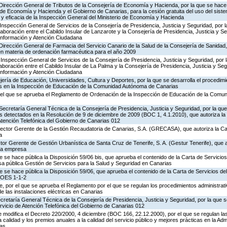
 Dirección General de Tributos de la Consejería de Economía y Hacienda, por la que se hace 
o de Economía y Hacienda y el Gobierno de Canarias, para la cesión gratuita del uso del sist
ad y eficacia de la Inspección General del Ministerio de Economía y Hacienda
Inspección General de Servicios de la Consejería de Presidencia, Justicia y Seguridad, por l
aboración entre el Cabildo Insular de Lanzarote y la Consejería de Presidencia, Justicia y Se
 Información y Atención Ciudadana
Dirección General de Farmacia del Servicio Canario de la Salud de la Consejería de Sanidad
en materia de ordenación farmacéutica para el año 2009
Inspección General de Servicios de la Consejería de Presidencia, Justicia y Seguridad, por 
aboración entre el Cabildo Insular de La Palma y la Consejería de Presidencia, Justicia y Seg
 Información y Atención Ciudadana
ería de Educación, Universidades, Cultura y Deportes, por la que se desarrolla el procedimi
os en la Inspección de Educación de la Comunidad Autónoma de Canarias
 el que se aprueba el Reglamento de Ordenación de la Inspección de Educación de la Comu
Secretaría General Técnica de la Consejería de Presidencia, Justicia y Seguridad, por la que
s detectados en la Resolución de 9 de diciembre de 2009 (BOC 1, 4.1.2010), que autoriza la
Atención Telefónica del Gobierno de Canarias 012
irector Gerente de la Gestión Recaudatoria de Canarias, S.A. (GRECASA), que autoriza la Ca
a
ctor Gerente de Gestión Urbanística de Santa Cruz de Tenerife, S. A. (Gestur Tenerife), que a
sta empresa
e se hace pública la Disposición 59/06 bis, que aprueba el contenido de la Carta de Servicios
a pública Gestión de Servicios para la Salud y Seguridad en Canarias
e se hace pública la Disposición 59/06, que aprueba el contenido de la Carta de Servicios d
COES 1-1-2
 por el que se aprueba el Reglamento por el que se regulan los procedimientos administrativ
de las instalaciones eléctricas en Canarias
ecretaría General Técnica de la Consejería de Presidencia, Justicia y Seguridad, por la que s
rvicio de Atención Telefónica del Gobierno de Canarias 012
 modifica el Decreto 220/2000, 4 diciembre (BOC 166, 22.12.2000), por el que se regulan las
 calidad y los premios anuales a la calidad del servicio público y mejores prácticas en la Adm
as