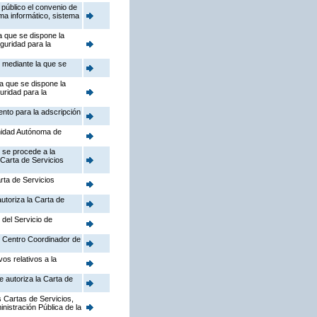
público el convenio de
ema informático, sistema
a que se dispone la
guridad para la
, mediante la que se
la que se dispone la
uridad para la
ento para la adscripción
nidad Autónoma de
 se procede a la
 Carta de Servicios
rta de Servicios
utoriza la Carta de
 del Servicio de
el Centro Coordinador de
os relativos a la
e autoriza la Carta de
 Cartas de Servicios,
inistración Pública de la