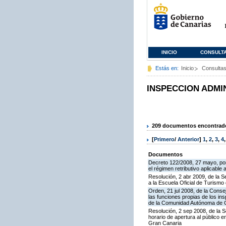
INICIO
CONSULT
Estás en:
Inicio
Consulta
INSPECCION ADMI
209 documentos encontrados
[
Primero
/
Anterior
]
1
,
2
,
3
,
4
Documentos
Decreto 122/2008, 27 mayo, por
el régimen retributivo aplicabl
Resolución, 2 abr 2009, de la S
a la Escuela Oficial de Turism
Orden, 21 jul 2008, de la Conse
las funciones propias de los in
de la Comunidad Autónoma de 
Resolución, 2 sep 2008, de la S
horario de apertura al público 
Gran Canaria