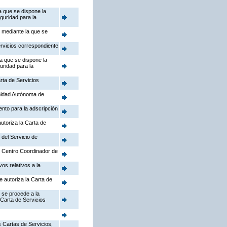
a que se dispone la
guridad para la
, mediante la que se
ervicios correspondiente
la que se dispone la
uridad para la
rta de Servicios
nidad Autónoma de
ento para la adscripción
utoriza la Carta de
 del Servicio de
el Centro Coordinador de
os relativos a la
e autoriza la Carta de
 se procede a la
 Carta de Servicios
 Cartas de Servicios,