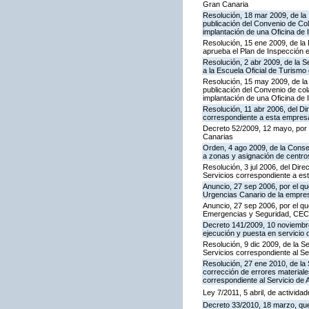
Gran Canaria
Resolución, 18 mar 2009, de la 
publicación del Convenio de Col
implantación de una Oficina de
Resolución, 15 ene 2009, de la 
aprueba el Plan de Inspección 
Resolución, 2 abr 2009, de la S
a la Escuela Oficial de Turism
Resolución, 15 may 2009, de la 
publicación del Convenio de col
implantación de una Oficina de
Resolución, 11 abr 2006, del D
correspondiente a esta empres
Decreto 52/2009, 12 mayo, por
Canarias
Orden, 4 ago 2009, de la Consej
a zonas y asignación de centr
Resolución, 3 jul 2006, del Dire
Servicios correspondiente a e
Anuncio, 27 sep 2006, por el qu
Urgencias Canario de la empres
Anuncio, 27 sep 2006, por el qu
Emergencias y Seguridad, CE
Decreto 141/2009, 10 noviembre,
ejecución y puesta en servicio 
Resolución, 9 dic 2009, de la S
Servicios correspondiente al Se
Resolución, 27 ene 2010, de la 
corrección de errores materiale
correspondiente al Servicio de 
Ley 7/2011, 5 abril, de activid
Decreto 33/2010, 18 marzo, que