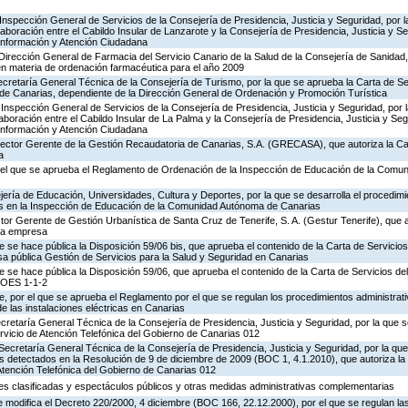
Inspección General de Servicios de la Consejería de Presidencia, Justicia y Seguridad, por l
aboración entre el Cabildo Insular de Lanzarote y la Consejería de Presidencia, Justicia y Se
 Información y Atención Ciudadana
Dirección General de Farmacia del Servicio Canario de la Salud de la Consejería de Sanidad
en materia de ordenación farmacéutica para el año 2009
ecretaría General Técnica de la Consejería de Turismo, por la que se aprueba la Carta de S
o de Canarias, dependiente de la Dirección General de Ordenación y Promoción Turística
Inspección General de Servicios de la Consejería de Presidencia, Justicia y Seguridad, por 
aboración entre el Cabildo Insular de La Palma y la Consejería de Presidencia, Justicia y Seg
 Información y Atención Ciudadana
irector Gerente de la Gestión Recaudatoria de Canarias, S.A. (GRECASA), que autoriza la Ca
a
 el que se aprueba el Reglamento de Ordenación de la Inspección de Educación de la Comu
ería de Educación, Universidades, Cultura y Deportes, por la que se desarrolla el procedimi
os en la Inspección de Educación de la Comunidad Autónoma de Canarias
ctor Gerente de Gestión Urbanística de Santa Cruz de Tenerife, S. A. (Gestur Tenerife), que a
sta empresa
e se hace pública la Disposición 59/06 bis, que aprueba el contenido de la Carta de Servicios
a pública Gestión de Servicios para la Salud y Seguridad en Canarias
e se hace pública la Disposición 59/06, que aprueba el contenido de la Carta de Servicios d
COES 1-1-2
 por el que se aprueba el Reglamento por el que se regulan los procedimientos administrativ
de las instalaciones eléctricas en Canarias
ecretaría General Técnica de la Consejería de Presidencia, Justicia y Seguridad, por la que s
rvicio de Atención Telefónica del Gobierno de Canarias 012
Secretaría General Técnica de la Consejería de Presidencia, Justicia y Seguridad, por la que
s detectados en la Resolución de 9 de diciembre de 2009 (BOC 1, 4.1.2010), que autoriza la
Atención Telefónica del Gobierno de Canarias 012
ades clasificadas y espectáculos públicos y otras medidas administrativas complementarias
 modifica el Decreto 220/2000, 4 diciembre (BOC 166, 22.12.2000), por el que se regulan las