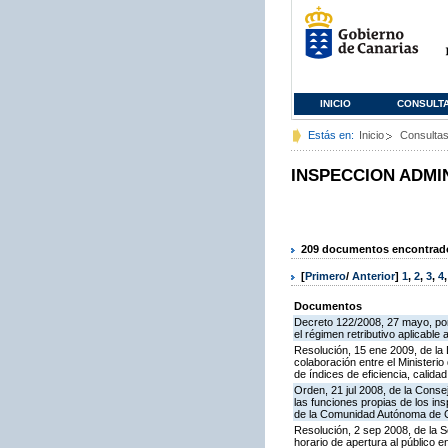
INICIO
CONSULT
Estás en:
Inicio
Consulta
INSPECCION ADMI
209 documentos encontrados
[
Primero
/
Anterior
]
1
,
2
,
3
,
4
Documentos
Decreto 122/2008, 27 mayo, por
el régimen retributivo aplicabl
Resolución, 15 ene 2009, de la
colaboración entre el Ministeri
de índices de eficiencia, calid
Orden, 21 jul 2008, de la Conse
las funciones propias de los in
de la Comunidad Autónoma de 
Resolución, 2 sep 2008, de la S
horario de apertura al público 