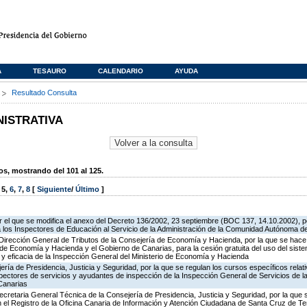
A
TESAURO
CALENDARIO
AYUDA
s
Resultado Consulta
NISTRATIVA
, mostrando del 101 al 125.
,
5
,
6
,
7
,
8
[
Siguiente
/
Último
]
 el que se modifica el anexo del Decreto 136/2002, 23 septiembre (BOC 137, 14.10.2002), p
e a los Inspectores de Educación al Servicio de la Administración de la Comunidad Autónoma 
 Dirección General de Tributos de la Consejería de Economía y Hacienda, por la que se hace 
o de Economía y Hacienda y el Gobierno de Canarias, para la cesión gratuita del uso del sist
ad y eficacia de la Inspección General del Ministerio de Economía y Hacienda
jería de Presidencia, Justicia y Seguridad, por la que se regulan los cursos específicos rel
spectores de servicios y ayudantes de inspección de la Inspección General de Servicios de la
Canarias
ecretaria General Técnica de la Consejería de Presidencia, Justicia y Seguridad, por la que
en el Registro de la Oficina Canaria de Información y Atención Ciudadana de Santa Cruz de T