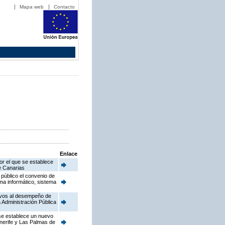
Mapa web
Contacto
Enlace
or el que se establece
de Canarias
público el convenio de
ema informático, sistema
ativos al desempeño de
 Administración Pública
 se establece un nuevo
enerife y Las Palmas de