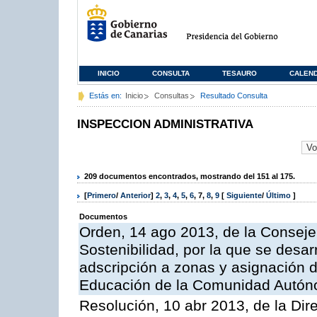
INICIO
CONSULTA
TESAURO
CALEN
Estás en:
Inicio
Consultas
Resultado Consulta
INSPECCION ADMINISTRATIVA
209 documentos encontrados, mostrando del 151 al 175.
[
Primero
/
Anterior
]
2
,
3
,
4
,
5
,
6
,
7
,
8
,
9
[
Siguiente
/
Último
]
Documentos
Orden, 14 ago 2013, de la Conseje
Sostenibilidad, por la que se desar
adscripción a zonas y asignación d
Educación de la Comunidad Autón
Resolución, 10 abr 2013, de la Dir