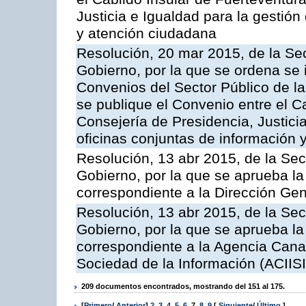
Justicia e Igualdad para la gestión
y atención ciudadana
Resolución, 20 mar 2015, de la Sec
Gobierno, por la que se ordena se 
Convenios del Sector Público de 
se publique el Convenio entre el C
Consejería de Presidencia, Justicia
oficinas conjuntas de información 
Resolución, 13 abr 2015, de la Sec
Gobierno, por la que se aprueba la 
correspondiente a la Dirección Gene
Resolución, 13 abr 2015, de la Sec
Gobierno, por la que se aprueba la 
correspondiente a la Agencia Canar
Sociedad de la Información (ACIISI
209 documentos encontrados, mostrando del 151 al 175.
[
Primero
/
Anterior
]
2
,
3
,
4
,
5
,
6
,
7
,
8
,
9
[
Siguiente
/
Último
]