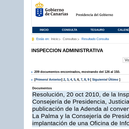
INICIO
CONSULTA
TESAURO
CALEN
Estás en:
Inicio
Consultas
Resultado Consulta
INSPECCION ADMINISTRATIVA
209 documentos encontrados, mostrando del 126 al 150.
[
Primero
/
Anterior
]
2
,
3
,
4
,
5
,
6
,
7
,
8
,
9
[
Siguiente
/
Último
]
Documentos
Resolución, 20 oct 2010, de la Ins
Consejería de Presidencia, Justici
publicación de la Adenda al conveni
La Palma y la Consejería de Presid
implantación de una Oficina de In