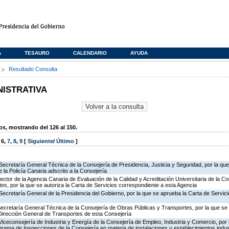
A
TESAURO
CALENDARIO
AYUDA
s
Resultado Consulta
NISTRATIVA
, mostrando del 126 al 150.
,
6
,
7
,
8
,
9
[
Siguiente
/
Último
]
Secretaría General Técnica de la Consejería de Presidencia, Justicia y Seguridad, por la qu
 la Policía Canaria adscrito a la Consejería
rector de la Agencia Canaria de Evaluación de la Calidad y Acreditación Universitaria de la C
es, por la que se autoriza la Carta de Servicios correspondiente a esta Agencia
Secretaría General de la Presidencia del Gobierno, por la que se aprueba la Carta de Servici
Secretaría General Técnica de la Consejería de Obras Públicas y Transportes, por la que se 
 Dirección General de Transportes de esta Consejería
Viceconsejería de Industria y Energía de la Consejería de Empleo, Industria y Comercio, por l
rograma de Inspecciones de la Consejería en materia de instalaciones y establecimientos indus