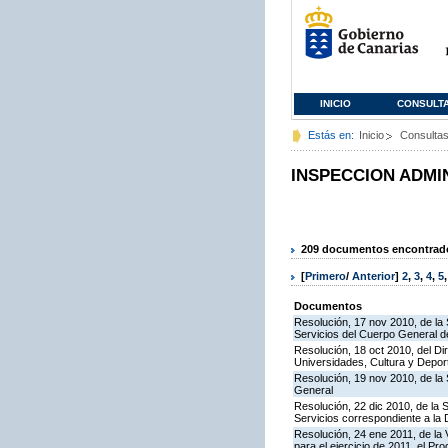
INICIO
CONSULT
Estás en:
Inicio
Consulta
INSPECCION ADMI
209 documentos encontrados
[
Primero
/
Anterior
]
2
,
3
,
4
,
5
Documentos
Resolución, 17 nov 2010, de la 
Servicios del Cuerpo General de
Resolución, 18 oct 2010, del Di
Universidades, Cultura y Deport
Resolución, 19 nov 2010, de la 
General
Resolución, 22 dic 2010, de la 
Servicios correspondiente a la
Resolución, 24 ene 2011, de la 
para el ejercicio de 2011, el P