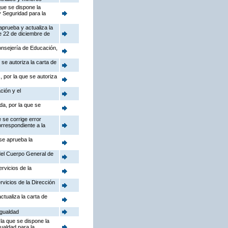
que se dispone la
y Seguridad para la
aprueba y actualiza la
e 22 de diciembre de
Consejería de Educación,
se autoriza la carta de
 por la que se autoriza
ción y el
da, por la que se
 se corrige error
orrespondiente a la
 se aprueba la
 del Cuerpo General de
rvicios de la
rvicios de la Dirección
ctualiza la carta de
Igualdad
la que se dispone la
gualdad para la