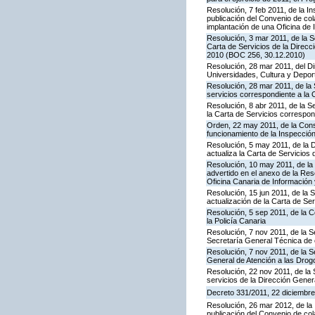
Resolución, 7 feb 2011, de la I
publicación del Convenio de col
implantación de una Oficina de
Resolución, 3 mar 2011, de la S
Carta de Servicios de la Direc
2010 (BOC 256, 30.12.2010)
Resolución, 28 mar 2011, del Di
Universidades, Cultura y Deport
Resolución, 28 mar 2011, de la 
servicios correspondiente a la 
Resolución, 8 abr 2011, de la S
la Carta de Servicios correspon
Orden, 22 may 2011, de la Conse
funcionamiento de la Inspecci
Resolución, 5 may 2011, de la D
actualiza la Carta de Servicios d
Resolución, 10 may 2011, de la 
advertido en el anexo de la Res
Oficina Canaria de Información
Resolución, 15 jun 2011, de la 
actualización de la Carta de Se
Resolución, 5 sep 2011, de la 
la Policía Canaria
Resolución, 7 nov 2011, de la S
Secretaría General Técnica de 
Resolución, 7 nov 2011, de la S
General de Atención a las Dro
Resolución, 22 nov 2011, de la 
servicios de la Dirección Genera
Decreto 331/2011, 22 diciembre,
Resolución, 26 mar 2012, de la 
publicación del Convenio de col