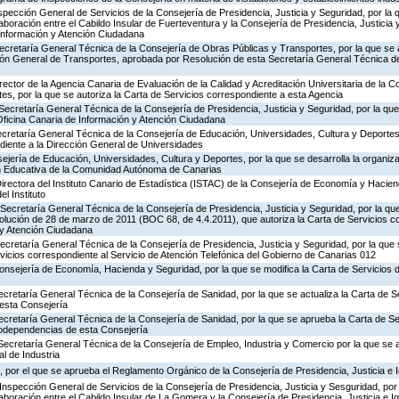
nspección General de Servicios de la Consejería de Presidencia, Justicia y Seguridad, por la 
aboración entre el Cabildo Insular de Fuerteventura y la Consejería de Presidencia, Justicia 
 Información y Atención Ciudadana
ecretaría General Técnica de la Consejería de Obras Públicas y Transportes, por la que se 
ción General de Transportes, aprobada por Resolución de esta Secretaría General Técnica d
rector de la Agencia Canaria de Evaluación de la Calidad y Acreditación Universitaria de la 
es, por la que se autoriza la Carta de Servicios correspondiente a esta Agencia
Secretaría General Técnica de la Consejería de Presidencia, Justicia y Seguridad, por la que 
Oficina Canaria de Información y Atención Ciudadana
ecretaría General Técnica de la Consejería de Educación, Universidades, Cultura y Deportes,
diente a la Dirección General de Universidades
jería de Educación, Universidades, Cultura y Deportes, por la que se desarrolla la organiza
ón Educativa de la Comunidad Autónoma de Canarias
irectora del Instituto Canario de Estadística (ISTAC) de la Consejería de Economía y Hacien
el Instituto
Secretaría General Técnica de la Consejería de Presidencia, Justicia y Seguridad, por la que
olución de 28 de marzo de 2011 (BOC 68, de 4.4.2011), que autoriza la Carta de Servicios c
 y Atención Ciudadana
Secretaría General Técnica de la Consejería de Presidencia, Justicia y Seguridad, por la que
rvicios correspondiente al Servicio de Atención Telefónica del Gobierno de Canarias 012
Consejería de Economía, Hacienda y Seguridad, por la que se modifica la Carta de Servicios
ecretaría General Técnica de la Consejería de Sanidad, por la que se actualiza la Carta de Se
esta Consejería
ecretaría General Técnica de la Consejería de Sanidad, por la que se aprueba la Carta de Se
godependencias de esta Consejería
Secretaría General Técnica de la Consejería de Empleo, Industria y Comercio por la que se a
l de Industria
 por el que se aprueba el Reglamento Orgánico de la Consejería de Presidencia, Justicia e 
Inspección General de Servicios de la Consejería de Presidencia, Justicia y Sesguridad, por 
aboración entre el Cabildo Insular de La Gomera y la Consejería de Presidencia, Justicia e I