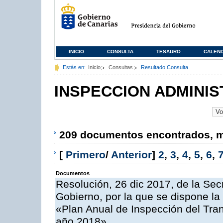
INICIO
CONSULTA
TESAURO
CALEN
Estás en:
Inicio
Consultas
Resultado Consulta
INSPECCION ADMINIS
209 documentos encontrados, mo
[
Primero
/
Anterior
]
2
,
3
,
4
,
5
,
6
,
Documentos
Resolución, 26 dic 2017, de la Sec
Gobierno, por la que se dispone la
«Plan Anual de Inspección del Tran
año 2018»