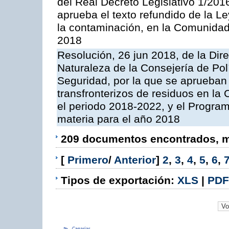
del Real Decreto Legislativo 1/201
aprueba el texto refundido de la L
la contaminación, en la Comunida
2018
Resolución, 26 jun 2018, de la Dir
Naturaleza de la Consejería de Polít
Seguridad, por la que se aprueban 
transfronterizos de residuos en l
el periodo 2018-2022, y el Progra
materia para el año 2018
209 documentos encontrados, mo
[
Primero
/
Anterior
]
2
,
3
,
4
,
5
,
6
,
Tipos de exportación:
XLS
|
PDF