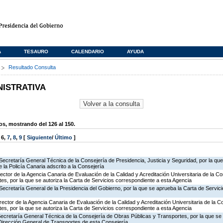
A
TESAURO
CALENDARIO
AYUDA
s
Resultado Consulta
NISTRATIVA
, mostrando del 126 al 150.
,
6
,
7
,
8
,
9
[
Siguiente
/
Último
]
Secretaría General Técnica de la Consejería de Presidencia, Justicia y Seguridad, por la qu
 la Policía Canaria adscrito a la Consejería
rector de la Agencia Canaria de Evaluación de la Calidad y Acreditación Universitaria de la C
es, por la que se autoriza la Carta de Servicios correspondiente a esta Agencia
Secretaría General de la Presidencia del Gobierno, por la que se aprueba la Carta de Servici
rector de la Agencia Canaria de Evaluación de la Calidad y Acreditación Universitaria de la 
es, por la que se autoriza la Carta de Servicios correspondiente a esta Agencia
Secretaría General Técnica de la Consejería de Obras Públicas y Transportes, por la que se 
 Dirección General de Transportes de esta Consejería