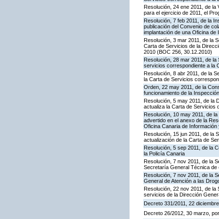
Resolución, 24 ene 2011, de la 
para el ejercicio de 2011, el P
Resolución, 7 feb 2011, de la I
publicación del Convenio de col
implantación de una Oficina de
Resolución, 3 mar 2011, de la S
Carta de Servicios de la Direc
2010 (BOC 256, 30.12.2010)
Resolución, 28 mar 2011, de la 
servicios correspondiente a la 
Resolución, 8 abr 2011, de la S
la Carta de Servicios correspon
Orden, 22 may 2011, de la Conse
funcionamiento de la Inspecci
Resolución, 5 may 2011, de la D
actualiza la Carta de Servicios d
Resolución, 10 may 2011, de la 
advertido en el anexo de la Res
Oficina Canaria de Información
Resolución, 15 jun 2011, de la 
actualización de la Carta de Se
Resolución, 5 sep 2011, de la 
la Policía Canaria
Resolución, 7 nov 2011, de la S
Secretaría General Técnica de 
Resolución, 7 nov 2011, de la S
General de Atención a las Dro
Resolución, 22 nov 2011, de la 
servicios de la Dirección Genera
Decreto 331/2011, 22 diciembre,
Decreto 26/2012, 30 marzo, po