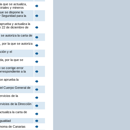
a que se actualiza,
triales y mineros
que se dispone la
y Seguridad para la
aprueba y actualiza la
e 22 de diciembre de
se autoriza la carta de
 por la que se autoriza
ción y el
da, por la que se
 se corrige error
orrespondiente a la
 se aprueba la
 del Cuerpo General de
rvicios de la
rvicios de la Dirección
ctualiza la carta de
Igualdad
ónoma de Canarias