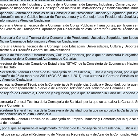
Viceconsejería de Industria y Energía de la Consejería de Empleo, Industria y Comercio, por l
rograma de Inspecciones de la Consejería en materia de instalaciones y establecimientos indus
nspección General de Servicios de la Consejería de Presidencia, Justicia y Seguridad, por la 
aboración entre el Cabildo Insular de Fuerteventura y la Consejería de Presidencia, Justicia 
 Información y Atención Ciudadana
ecretaría General Técnica de la Consejería de Obras Públicas y Transportes, por la que se 
ción General de Transportes, aprobada por Resolución de esta Secretaría General Técnica d
Secretaría General Técnica de la Consejería de Presidencia, Justicia y Seguridad, por la que 
Oficina Canaria de Información y Atención Ciudadana
ecretaría General Técnica de la Consejería de Educación, Universidades, Cultura y Deportes,
diente a la Dirección General de Universidades
jería de Educación, Universidades, Cultura y Deportes, por la que se desarrolla la organiza
ón Educativa de la Comunidad Autónoma de Canarias
irectora del Instituto Canario de Estadística (ISTAC) de la Consejería de Economía y Hacien
el Instituto
Secretaría General Técnica de la Consejería de Presidencia, Justicia y Seguridad, por la que
olución de 28 de marzo de 2011 (BOC 68, de 4.4.2011), que autoriza la Carta de Servicios c
 y Atención Ciudadana
Secretaría General Técnica de la Consejería de Presidencia, Justicia y Seguridad, por la que
rvicios correspondiente al Servicio de Atención Telefónica del Gobierno de Canarias 012
Consejería de Economía, Hacienda y Seguridad, por la que se modifica la Carta de Servicios
ecretaría General Técnica de la Consejería de Sanidad, por la que se actualiza la Carta de Se
esta Consejería
ecretaría General Técnica de la Consejería de Sanidad, por la que se aprueba la Carta de Se
godependencias de esta Consejería
Secretaría General Técnica de la Consejería de Empleo, Industria y Comercio por la que se a
l de Industria
 por el que se aprueba el Reglamento Orgánico de la Consejería de Presidencia, Justicia e 
r el que se aprueba el Reglamento de Máquinas Recreativas y de Azar de la Comunidad Aut