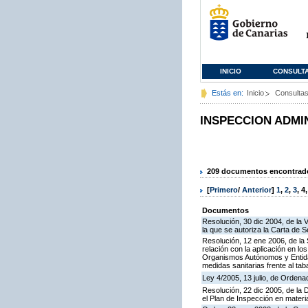
INICIO
CONSULT
Estás en:
Inicio
Consulta
INSPECCION ADMI
209 documentos encontrados
[
Primero
/
Anterior
]
1
,
2
,
3
,
4
Documentos
Resolución, 30 dic 2004, de la 
la que se autoriza la Carta de S
Resolución, 12 ene 2006, de la 
relación con la aplicación en l
Organismos Autónomos y Entida
medidas sanitarias frente al tab
Ley 4/2005, 13 julio, de Orden
Resolución, 22 dic 2005, de la 
el Plan de Inspección en mater