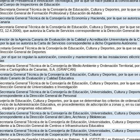
ejería de Presidencia e Innovación Tecnológica, por la que se hace pública la convocatoria
 al Cuerpo de Inspectores de Educación
Secretaria General Técnica de la Consejería de Educación, Cultura y Deportes, por la que se
 Dirección General de Formación Profesional y Educación de Adultos
ecretaria General Técnica de la Consejería de Economía y Hacienda, por la que se autoriza 
Canaria
ecretaria General Técnica de la Consejería de Educación, Cultura y Deportes, por la que se
, 12.4.2006), que autoriza la Carta de Servicios correspondiente a la Dirección General de
rector de la Agencia Canaria de Evaluación de la Calidad y Acreditación Universitaria de la 
 por la que se autoriza la Carta de Servicios correspondiente a dicho Organismo Autónomo
ecretaria General Técnica de la Consejería de Educación, Cultura y Deportes, por la que se a
 Dirección General de Deportes
por el que se regulan la autorización, conexión y mantenimiento de las instalaciones eléctric
ias
Secretaria General Técnica de la Consejería de Medio Ambiente y Ordenación Territorial, por 
iente a Cartográfica de Canarias, S.A. (GRAFCAN)
ecretaría General Técnica de la Consejería de Educación, Cultura y Deportes, por la que se 
stituto Canario de Evaluación y Calidad Educativa
Secretaría General Técnica de la Consejería de Educación, Cultura y Deportes, por la que se
Dirección General de Universidades e Investigación
Secretaria General Técnica de la Consejería de Educación, Universidades, Cultura y Deporte
correspondiente a la Dirección General de Personal
jería de Educación, Cultura y Deportes, por la que se determinan los criterios de ordenació
rvicio de la Administración Educativa, en procedimientos de adscripción a zonas y, en su ca
s, equipos y programas educativos
 Secretaría General Técnica de la Consejería de Educación, Universidades, Cultura y Deporte
orrespondiente a la Dirección General del Libro, Archivos y Bibliotecas
Secretaria General Técnica de la Consejería de Educación, Universidades, Cultura y Deporte
diente a la Dirección General de Centros e Infraestructura Educativa
Secretaria General Técnica de la Consejería de Educación, Universidades, Cultura y Deporte
diente a la Dirección General de Cooperación y Patrimonio Cultural
irector-Gerente de Gestión Urbanística de Las Palmas, S.A. (GESTUR Las Palmas), Consejer