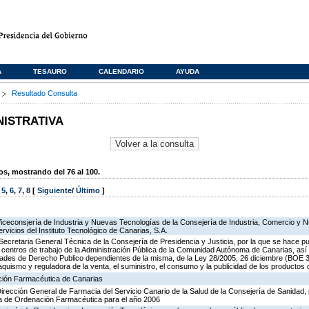
A
TESAURO
CALENDARIO
AYUDA
s
Resultado Consulta
NISTRATIVA
, mostrando del 76 al 100.
,
5
,
6
,
7
,
8
[
Siguiente
/
Último
]
Viceconsjería de Industria y Nuevas Tecnologías de la Consejería de Industria, Comercio y 
ervicios del Instituto Tecnológico de Canarias, S.A.
Secretaria General Técnica de la Consejería de Presidencia y Justicia, por la que se hace pu
os centros de trabajo de la Administración Pública de la Comunidad Autónoma de Canarias, as
des de Derecho Publico dependientes de la misma, de la Ley 28/2005, 26 diciembre (BOE 3
aquismo y reguladora de la venta, el suministro, el consumo y la publicidad de los productos 
ación Farmacéutica de Canarias
Dirección General de Farmacia del Servicio Canario de la Salud de la Consejería de Sanidad,
ia de Ordenación Farmacéutica para el año 2006