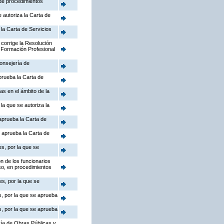
 de procedimientos
 autoriza la Carta de
la Carta de Servicios
 corrige la Resolución
 Formación Profesional
Consejería de
prueba la Carta de
as en el ámbito de la
la que se autoriza la
aprueba la Carta de
 aprueba la Carta de
s, por la que se
n de los funcionarios
so, en procedimientos
s, por la que se
s, por la que se aprueba
s, por la que se aprueba
ía de Obras Públicas y