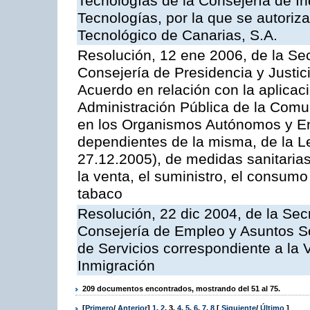
Tecnologías de la Consejería de I
Tecnologías, por la que se autoriza 
Tecnológico de Canarias, S.A.
Resolución, 12 ene 2006, de la Sec
Consejería de Presidencia y Justici
Acuerdo en relación con la aplicaci
Administración Pública de la Com
en los Organismos Autónomos y En
dependientes de la misma, de la L
27.12.2005), de medidas sanitarias
la venta, el suministro, el consumo
tabaco
Resolución, 22 dic 2004, de la Sec
Consejería de Empleo y Asuntos Soc
de Servicios correspondiente a la 
Inmigración
209 documentos encontrados, mostrando del 51 al 75.
[
Primero
/
Anterior
]
1
,
2
,
3
,
4
,
5
,
6
,
7
,
8
[
Siguiente
/
Último
]