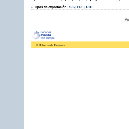
Tipos de exportación:
XLS
|
PDF
|
ODT
© Gobierno de Canarias