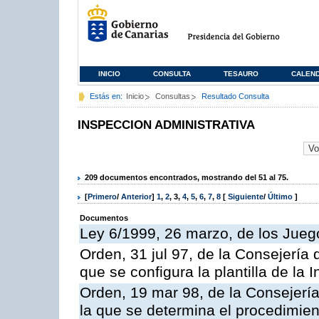
INICIO
CONSULTA
TESAURO
CALEN
Estás en:
Inicio
Consultas
Resultado Consulta
INSPECCION ADMINISTRATIVA
209 documentos encontrados, mostrando del 51 al 75.
[
Primero
/
Anterior
]
1
,
2
,
3
,
4
,
5
,
6
,
7
,
8
[
Siguiente
/
Último
]
Documentos
Ley 6/1999, 26 marzo, de los Jueg
Orden, 31 jul 97, de la Consejería 
que se configura la plantilla de la
Orden, 19 mar 98, de la Consejería
la que se determina el procedimient