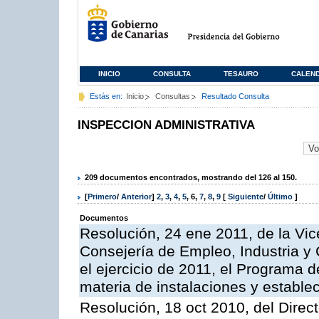
INICIO
CONSULTA
TESAURO
CALEN
Estás en:
Inicio
Consultas
Resultado Consulta
INSPECCION ADMINISTRATIVA
209 documentos encontrados, mostrando del 126 al 150.
[
Primero
/
Anterior
]
2
,
3
,
4
,
5
,
6
,
7
,
8
,
9
[
Siguiente
/
Último
]
Documentos
Resolución, 24 ene 2011, de la Vic
Consejería de Empleo, Industria y 
el ejercicio de 2011, el Programa 
materia de instalaciones y estable
Resolución, 18 oct 2010, del Direc