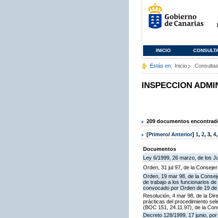
INICIO
CONSULT
Estás en:
Inicio
Consulta
INSPECCION ADMI
209 documentos encontrados
[
Primero
/
Anterior
]
1
,
2
,
3
,
4
Documentos
Ley 6/1999, 26 marzo, de los 
Orden, 31 jul 97, de la Consejer
Orden, 19 mar 98, de la Conseje
de trabajo a los funcionarios 
convocado por Orden de 19 de n
Resolución, 4 mar 98, de la Dir
prácticas del procedimiento se
(BOC 151, 24.11.97), de la Cons
Decreto 128/1999, 17 junio, por