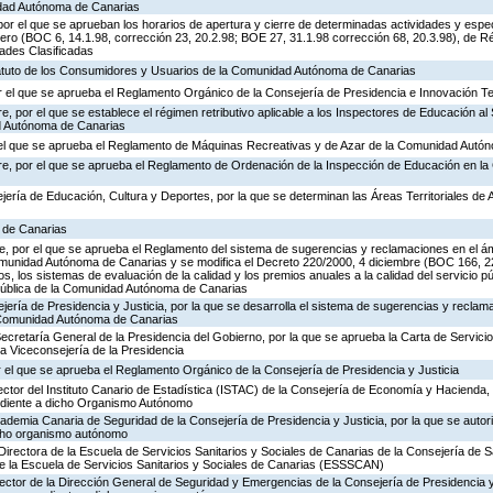
idad Autónoma de Canarias
or el que se aprueban los horarios de apertura y cierre de determinadas actividades y espe
ero (BOC 6, 14.1.98, corrección 23, 20.2.98; BOE 27, 31.1.98 corrección 68, 20.3.98), de R
dades Clasificadas
tatuto de los Consumidores y Usuarios de la Comunidad Autónoma de Canarias
 el que se aprueba el Reglamento Orgánico de la Consejería de Presidencia e Innovación T
, por el que se establece el régimen retributivo aplicable a los Inspectores de Educación al 
d Autónoma de Canarias
r el que se aprueba el Reglamento de Máquinas Recreativas y de Azar de la Comunidad Autó
re, por el que se aprueba el Reglamento de Ordenación de la Inspección de Educación en 
jería de Educación, Cultura y Deportes, por la que se determinan las Áreas Territoriales de 
a de Canarias
, por el que se aprueba el Reglamento del sistema de sugerencias y reclamaciones en el ám
omunidad Autónoma de Canarias y se modifica el Decreto 220/2000, 4 diciembre (BOC 166, 22
os, los sistemas de evaluación de la calidad y los premios anuales a la calidad del servicio p
 Pública de la Comunidad Autónoma de Canarias
jería de Presidencia y Justicia, por la que se desarrolla el sistema de sugerencias y reclam
a Comunidad Autónoma de Canarias
Secretaría General de la Presidencia del Gobierno, por la que se aprueba la Carta de Servicio
a Viceconsejería de la Presidencia
 el que se aprueba el Reglamento Orgánico de la Consejería de Presidencia y Justicia
ector del Instituto Canario de Estadística (ISTAC) de la Consejería de Economía y Hacienda, 
ondiente a dicho Organismo Autónomo
cademia Canaria de Seguridad de la Consejería de Presidencia y Justicia, por la que se autor
icho organismo autónomo
Directora de la Escuela de Servicios Sanitarios y Sociales de Canarias de la Consejería de S
de la Escuela de Servicios Sanitarios y Sociales de Canarias (ESSSCAN)
rector de la Dirección General de Seguridad y Emergencias de la Consejería de Presidencia y 