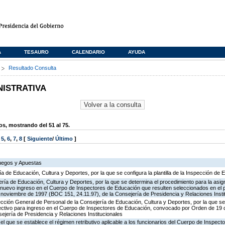
A
TESAURO
CALENDARIO
AYUDA
s
Resultado Consulta
NISTRATIVA
, mostrando del 51 al 75.
,
5
,
6
,
7
,
8
[
Siguiente
/
Último
]
Juegos y Apuestas
ía de Educación, Cultura y Deportes, por la que se configura la plantilla de la Inspección de
ría de Educación, Cultura y Deportes, por la que se determina el procedimiento para la asign
de nuevo ingreso en el Cuerpo de Inspectores de Educación que resulten seleccionados en el 
oviembre de 1997 (BOC 151, 24.11.97), de la Consejería de Presidencia y Relaciones Insti
ección General de Personal de la Consejería de Educación, Cultura y Deportes, por la que se
lectivo para ingreso en el Cuerpo de Inspectores de Educación, convocado por Orden de 19
ejería de Presidencia y Relaciones Institucionales
 el que se establece el régimen retributivo aplicable a los funcionarios del Cuerpo de Inspec