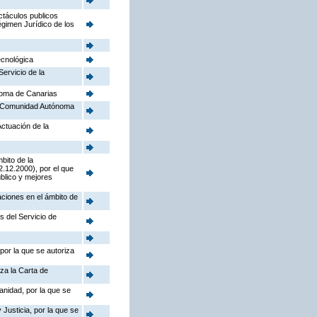
ctáculos publicos
égimen Jurídico de los
ecnológica
Servicio de la
noma de Canarias
la Comunidad Autónoma
Actuación de la
bito de la
.12.2000), por el que
úblico y mejores
aciones en el ámbito de
s del Servicio de
por la que se autoriza
iza la Carta de
anidad, por la que se
Justicia, por la que se