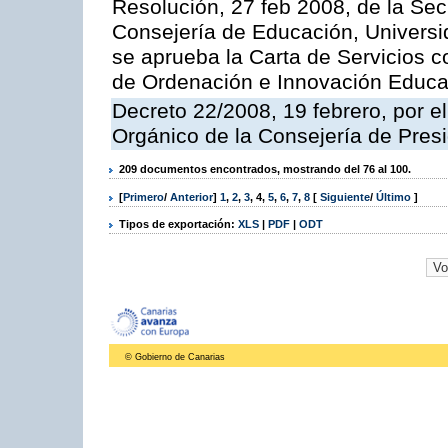
Resolución, 27 feb 2008, de la Sec
Consejería de Educación, Universid
se aprueba la Carta de Servicios c
de Ordenación e Innovación Educa
Decreto 22/2008, 19 febrero, por 
Orgánico de la Consejería de Presi
209 documentos encontrados, mostrando del 76 al 100.
[
Primero
/
Anterior
]
1
,
2
,
3
,
4
,
5
,
6
,
7
,
8
[
Siguiente
/
Último
]
Tipos de exportación:
XLS
|
PDF
|
ODT
© Gobierno de Canarias