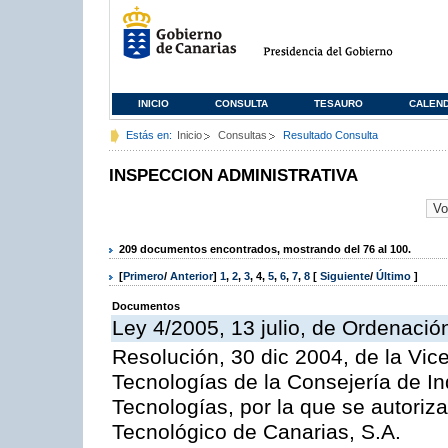
INICIO
CONSULTA
TESAURO
CALEN
Estás en:
Inicio
Consultas
Resultado Consulta
INSPECCION ADMINISTRATIVA
209 documentos encontrados, mostrando del 76 al 100.
[
Primero
/
Anterior
]
1
,
2
,
3
,
4
,
5
,
6
,
7
,
8
[
Siguiente
/
Último
]
Documentos
Ley 4/2005, 13 julio, de Ordenaci
Resolución, 30 dic 2004, de la Vic
Tecnologías de la Consejería de I
Tecnologías, por la que se autoriza 
Tecnológico de Canarias, S.A.