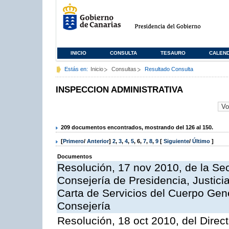
INICIO
CONSULTA
TESAURO
CALEN
Estás en:
Inicio
Consultas
Resultado Consulta
INSPECCION ADMINISTRATIVA
209 documentos encontrados, mostrando del 126 al 150.
[
Primero
/
Anterior
]
2
,
3
,
4
,
5
,
6
,
7
,
8
,
9
[
Siguiente
/
Último
]
Documentos
Resolución, 17 nov 2010, de la Sec
Consejería de Presidencia, Justici
Carta de Servicios del Cuerpo Gener
Consejería
Resolución, 18 oct 2010, del Direc