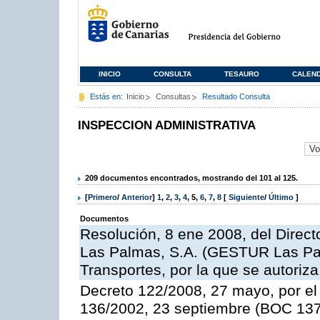
INICIO
CONSULTA
TESAURO
CALEN
Estás en:
Inicio
Consultas
Resultado Consulta
INSPECCION ADMINISTRATIVA
209 documentos encontrados, mostrando del 101 al 125.
[
Primero
/
Anterior
]
1
,
2
,
3
,
4
,
5
,
6
,
7
,
8
[
Siguiente
/
Último
]
Documentos
Resolución, 8 ene 2008, del Direct
Las Palmas, S.A. (GESTUR Las Pal
Transportes, por la que se autoriza
Decreto 122/2008, 27 mayo, por el
136/2002, 23 septiembre (BOC 137,