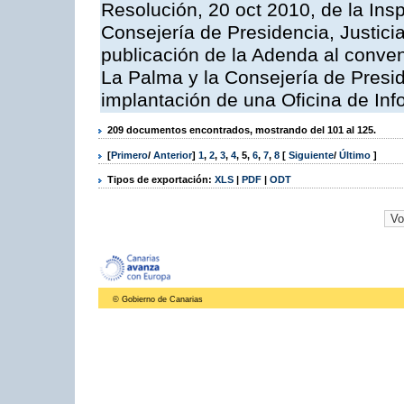
Resolución, 20 oct 2010, de la Ins
Consejería de Presidencia, Justici
publicación de la Adenda al conveni
La Palma y la Consejería de Presid
implantación de una Oficina de In
209 documentos encontrados, mostrando del 101 al 125.
[
Primero
/
Anterior
]
1
,
2
,
3
,
4
,
5
,
6
,
7
,
8
[
Siguiente
/
Último
]
Tipos de exportación:
XLS
|
PDF
|
ODT
© Gobierno de Canarias