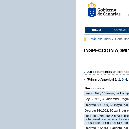
INICIO
CONSULT
Estás en:
Inicio
Consulta
INSPECCION ADMI
209 documentos encontrados
[Primero/Anterior]
1
,
2
,
3
,
4
,
Documentos
Ley 7/1990, 14 mayo, de Discipli
Ley 6/1985, 30 diciembre, regu
Decreto 88/1990, 23 mayo, por 
Decreto 56/1992, 30 abril, por
Decreto 224/1990, 8 noviembre,
patrimoniales adscritos al ejerc
transportes por carretera y por
Decreto 86/2013, 1 agosto, por 