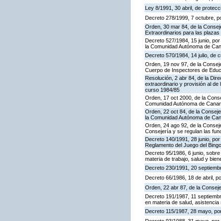
Ley 8/1991, 30 abril, de protecc
Decreto 278/1999, 7 octubre, p
Orden, 30 mar 84, de la Consej
Extraordinarios para las plaza
Decreto 527/1984, 15 junio, por
la Comunidad Autónoma de Cana
Decreto 570/1984, 14 julio, de 
Orden, 19 nov 97, de la Conseje
Cuerpo de Inspectores de Educ
Resolución, 2 abr 84, de la Dir
extraordinario y provisión al 
curso 1984/85
Orden, 17 oct 2000, de la Conse
Comunidad Autónoma de Canar
Orden, 22 oct 84, de la Conseje
la Comunidad Autónoma de Can
Orden, 24 ago 92, de la Conseje
Consejería y se regulan las fu
Decreto 140/1991, 28 junio, por
Reglamento del Juego del Bing
Decreto 95/1986, 6 junio, sobre
materia de trabajo, salud y bien
Decreto 230/1991, 20 septiemb
Decreto 66/1986, 18 de abril, p
Orden, 22 abr 87, de la Conseje
Decreto 191/1987, 11 septiembre
en materia de salud, asistencia 
Decreto 115/1987, 28 mayo, por