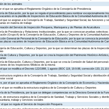
ión de los animales
or el que se aprueba el Reglamento Orgánico de la Consejería de Presidencia
ería de Educación, por la que se regula el procedimiento para nombrar excepcionalmente In
s vacantes en la plantilla de Inspectores de Educación Básica de la Comunidad Autónoma de 
 el que se asignan a la Consejería de Trabajo, Sanidad y Seguridad Social, las funciones y s
rias en materia de trabajo
creación del Servicio de Inspección Pesquera, Marisquera y de Plantas de Acuicultura
ría de Presidencia y Relaciones Institucionales, por la que se convocan pruebas selectivas 
ación (Grupo A) de la Consejería de Educación, Cultura y Deportes de la Comunidad Autón
ección General de Personal de la Consejería de Educación, por la que se convoca la provisió
de las plazas vacantes de Inspectores de Educación Básica en la Comunidad Autónoma de Can
jería de Educación, Cultura y Deportes, por la que se determinan las plazas de la Inspecci
ias
ría de Cultura y Deportes, por la que se crea la Inspección del Patrimonio Histórico-Artístic
arias
ría de Educación, Cultura y Deportes, por la que se crea la Comisión de Salud del personal 
nciones de los Inspectores Médicos de la misma
 el que se modifica el Decreto 122/1988, 1 agosto (BOC 119, 19.9.88, corrección 133, 21.10.
o
 estructura orgánica de la Consejería de Trabajo, Sanidad y Seguridad Social y distribución
estar social
re, por el que se aprueba el Reglamento Orgánico de la Consejería de Economía y Hacienda
or el que se modifica la estructura orgánica de la Consejería de Cultura y Deportes
ría de la Presidencia, por la que se delegan competencias en la Directora General de la Fun
, de estructura orgánica de la Consejería de Sanidad, Trabajo y Servicios Sociales y distr
sanitaria, trabajo y servicios sociales
 el que se regula el Servicio de Inspección Pesquera