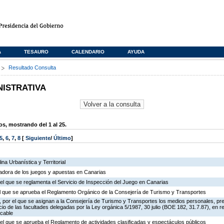
A
TESAURO
CALENDARIO
AYUDA
s
Resultado Consulta
NISTRATIVA
, mostrando del 1 al 25.
5
,
6
,
7
,
8
[
Siguiente
/
Último
]
na Urbanística y Territorial
ladora de los juegos y apuestas en Canarias
el que se reglamenta el Servicio de Inspección del Juego en Canarias
 el que se aprueba el Reglamento Orgánico de la Consejería de Turismo y Transportes
 por el que se asignan a la Consejería de Turismo y Transportes los medios personales, pr
icio de las facultades delegadas por la Ley orgánica 5/1987, 30 julio (BOE 182, 31.7.87), en r
 cable
el que se aprueba el Reglamento de actividades clasificadas y espectáculos públicos