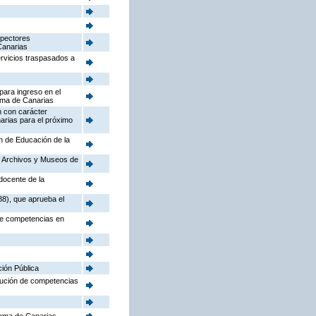
spectores
Canarias
ervicios traspasados a
para ingreso en el
oma de Canarias
n con carácter
arias para el próximo
ón de Educación de la
o, Archivos y Museos de
docente de la
88), que aprueba el
 de competencias en
ción Pública
ibución de competencias