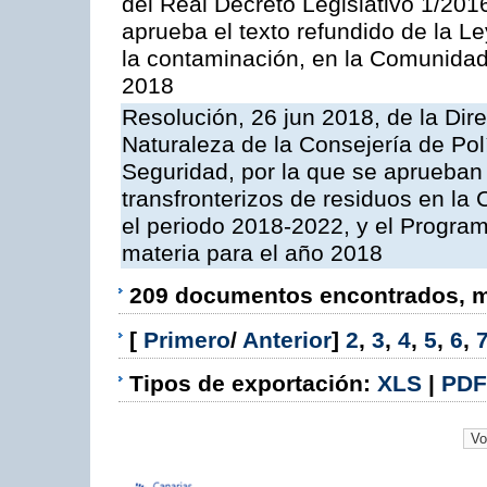
del Real Decreto Legislativo 1/201
aprueba el texto refundido de la L
la contaminación, en la Comunida
2018
Resolución, 26 jun 2018, de la Dir
Naturaleza de la Consejería de Polít
Seguridad, por la que se aprueban 
transfronterizos de residuos en l
el periodo 2018-2022, y el Progra
materia para el año 2018
209 documentos encontrados, mo
[
Primero
/
Anterior
]
2
,
3
,
4
,
5
,
6
,
Tipos de exportación:
XLS
|
PDF