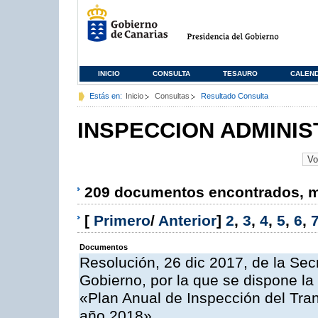
INICIO
CONSULTA
TESAURO
CALEN
Estás en:
Inicio
Consultas
Resultado Consulta
INSPECCION ADMINIS
209 documentos encontrados, mo
[
Primero
/
Anterior
]
2
,
3
,
4
,
5
,
6
,
Documentos
Resolución, 26 dic 2017, de la Sec
Gobierno, por la que se dispone la
«Plan Anual de Inspección del Tran
año 2018»