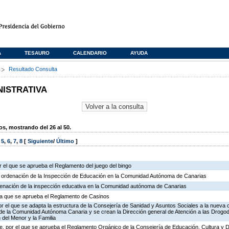
A
TESAURO
CALENDARIO
AYUDA
s
Resultado Consulta
NISTRATIVA
, mostrando del 26 al 50.
,
5
,
6
,
7
,
8
[
Siguiente
/
Último
]
 el que se aprueba el Reglamento del juego del bingo
e ordenación de la Inspección de Educación en la Comunidad Autónoma de Canarias
rdenación de la inspección educativa en la Comunidad autónoma de Canarias
r la que se aprueba el Reglamento de Casinos
r el que se adapta la estructura de la Consejería de Sanidad y Asuntos Sociales a la nueva 
n de la Comunidad Autónoma Canaria y se crean la Dirección general de Atención a las Drogo
 del Menor y la Familia
, por el que se aprueba el Reglamento Orgánico de la Consejería de Educación, Cultura y 