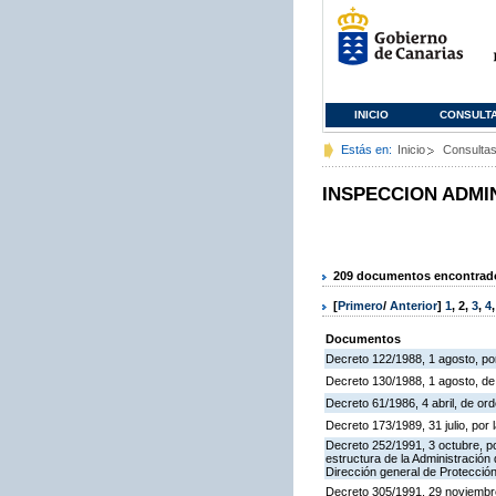
INICIO
CONSULT
Estás en:
Inicio
Consulta
INSPECCION ADMI
209 documentos encontrados
[
Primero
/
Anterior
]
1
,
2
,
3
,
4
Documentos
Decreto 122/1988, 1 agosto, por
Decreto 130/1988, 1 agosto, d
Decreto 61/1986, 4 abril, de o
Decreto 173/1989, 31 julio, po
Decreto 252/1991, 3 octubre, po
estructura de la Administració
Dirección general de Protección
Decreto 305/1991, 29 noviembre