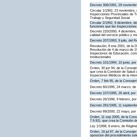
Decreto 306/1991, 29 noviembre,
Circular 1/1992, 23 noviembre, 
Inspecciones Provinciales de Tr
Trabajo y Seguridad Social
Circular 2/1992, 9 diciembre, de
funciones que las Inspecciones
Decreto 220/2000, 4 diciembre, 
calidad del servicio público y m
Decreto 207/1993, 9 julio, del
Resolución, 8 ene 2001, de la D
Resolución de 4 de marzo de 199
Inspectores de Educación, con
Institucionales
Decreto 101/1994, 10 junio, po
Orden, 30 jun 94, de la Conseje
que crea la Comisión de Salud d
Inspectores Médicos de la mis
Orden, 7 feb 95, de la Consejer
Decreto 60/1995, 24 marzo, de
Decreto 107/1995, 26 abril, por 
Decreto 26/1996, 9 febrero, por 
Decreto 281/1995, 11 septiembr
Decreto 89/2000, 22 mayo, por e
Orden, 11 sep 2000, de la Cons
7.9.92), que crea la Comisión d
Ley 1/1998, 8 enero, de Régime
Orden, 16 jul 97, de la Consejer
oposicion del procedimiento se