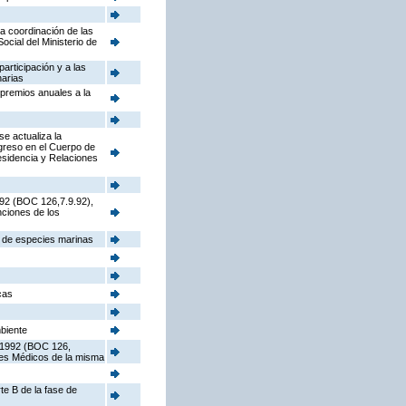
la coordinación de las
cial del Ministerio de
participación y a las
narias
 premios anuales a la
e actualiza la
ngreso en el Cuerpo de
sidencia y Relaciones
992 (BOC 126,7.9.92),
nciones de los
s de especies marinas
cas
mbiente
e 1992 (BOC 126,
ores Médicos de la misma
te B de la fase de