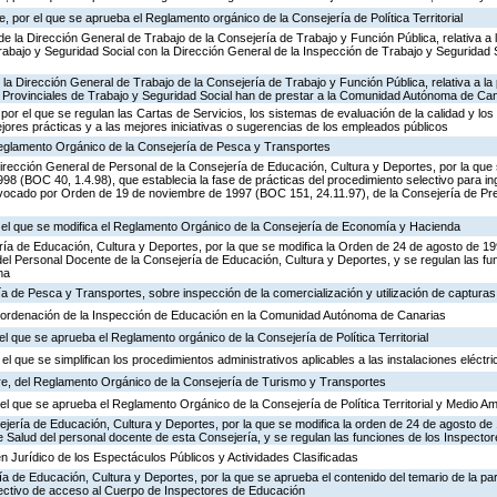
 por el que se aprueba el Reglamento orgánico de la Consejería de Política Territorial
de la Dirección General de Trabajo de la Consejería de Trabajo y Función Pública, relativa a 
abajo y Seguridad Social con la Dirección General de la Inspección de Trabajo y Seguridad So
 la Dirección General de Trabajo de la Consejería de Trabajo y Función Pública, relativa a la 
 Provinciales de Trabajo y Seguridad Social han de prestar a la Comunidad Autónoma de Ca
por el que se regulan las Cartas de Servicios, los sistemas de evaluación de la calidad y los
ejores prácticas y a las mejores iniciativas o sugerencias de los empleados públicos
 Reglamento Orgánico de la Consejería de Pesca y Transportes
irección General de Personal de la Consejería de Educación, Cultura y Deportes, por la que s
8 (BOC 40, 1.4.98), que establecia la fase de prácticas del procedimiento selectivo para i
vocado por Orden de 19 de noviembre de 1997 (BOC 151, 24.11.97), de la Consejería de Pre
r el que se modifica el Reglamento Orgánico de la Consejería de Economía y Hacienda
ría de Educación, Cultura y Deportes, por la que se modifica la Orden de 24 de agosto de 1
el Personal Docente de la Consejería de Educación, Cultura y Deportes, y se regulan las fu
ma
ía de Pesca y Transportes, sobre inspección de la comercialización y utilización de captura
 ordenación de la Inspección de Educación en la Comunidad Autónoma de Canarias
el que se aprueba el Reglamento orgánico de la Consejería de Política Territorial
el que se simplifican los procedimientos administrativos aplicables a las instalaciones eléctri
e, del Reglamento Orgánico de la Consejería de Turismo y Transportes
l que se aprueba el Reglamento Orgánico de la Consejería de Política Territorial y Medio A
ejería de Educación, Cultura y Deportes, por la que se modifica la orden de 24 de agosto d
e Salud del personal docente de esta Consejería, y se regulan las funciones de los Inspect
n Jurídico de los Espectáculos Públicos y Actividades Clasificadas
ía de Educación, Cultura y Deportes, por la que se aprueba el contenido del temario de la par
lectivo de acceso al Cuerpo de Inspectores de Educación