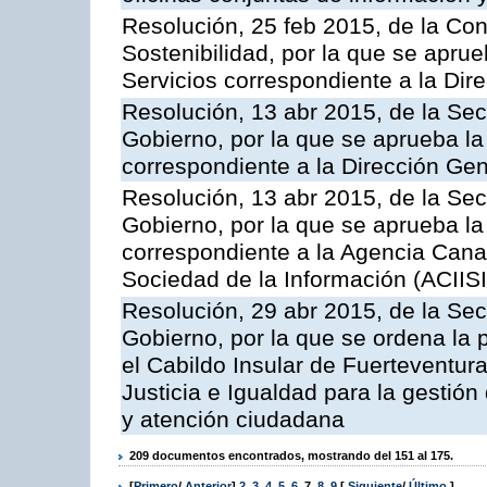
Resolución, 25 feb 2015, de la Co
Sostenibilidad, por la que se aprue
Servicios correspondiente a la Dir
Resolución, 13 abr 2015, de la Sec
Gobierno, por la que se aprueba la 
correspondiente a la Dirección Gene
Resolución, 13 abr 2015, de la Sec
Gobierno, por la que se aprueba la 
correspondiente a la Agencia Canar
Sociedad de la Información (ACIISI
Resolución, 29 abr 2015, de la Sec
Gobierno, por la que se ordena la 
el Cabildo Insular de Fuerteventura
Justicia e Igualdad para la gestión
y atención ciudadana
209 documentos encontrados, mostrando del 151 al 175.
[
Primero
/
Anterior
]
2
,
3
,
4
,
5
,
6
,
7
,
8
,
9
[
Siguiente
/
Último
]