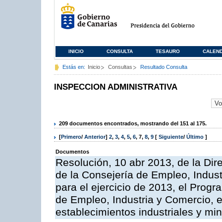
INICIO
CONSULTA
TESAURO
CALEN
Estás en:
Inicio
Consultas
Resultado Consulta
INSPECCION ADMINISTRATIVA
209 documentos encontrados, mostrando del 151 al 175.
[
Primero
/
Anterior
]
2
,
3
,
4
,
5
,
6
,
7
,
8
,
9
[
Siguiente
/
Último
]
Documentos
Resolución, 10 abr 2013, de la Dir
de la Consejería de Empleo, Indust
para el ejercicio de 2013, el Prog
de Empleo, Industria y Comercio, e
establecimientos industriales y mi