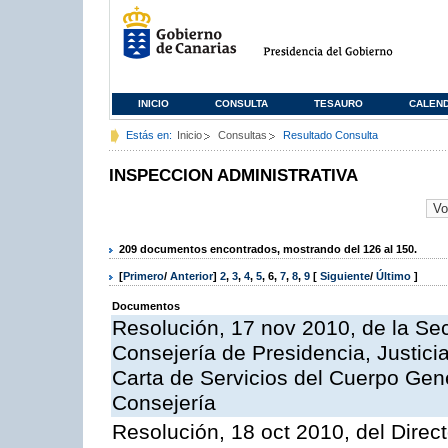
INICIO
CONSULTA
TESAURO
CALEN
Estás en:
Inicio
Consultas
Resultado Consulta
INSPECCION ADMINISTRATIVA
209 documentos encontrados, mostrando del 126 al 150.
[
Primero
/
Anterior
]
2
,
3
,
4
,
5
,
6
,
7
,
8
,
9
[
Siguiente
/
Último
]
Documentos
Resolución, 17 nov 2010, de la Sec
Consejería de Presidencia, Justici
Carta de Servicios del Cuerpo Gener
Consejería
Resolución, 18 oct 2010, del Direc